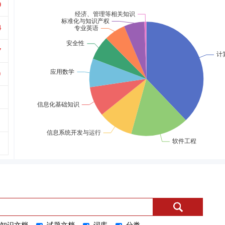
9
4
7
9
1
2
3
4
5
6