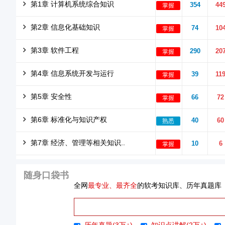
第1章 计算机系统综合知识
354
44
掌握
第2章 信息化基础知识
74
10
掌握
第3章 软件工程
290
20
掌握
第4章 信息系统开发与运行
39
11
掌握
第5章 安全性
66
72
掌握
第6章 标准化与知识产权
40
60
熟悉
第7章 经济、管理等相关知识..
10
6
掌握
随身口袋书
全网
最专业、最齐全
的
软考知识库、历年真题库