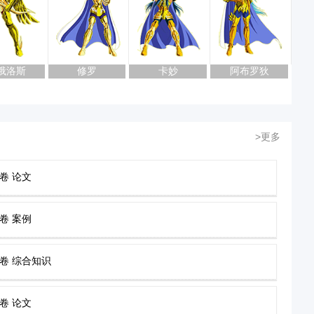
俄洛斯
修罗
卡妙
阿布罗狄
>更多
卷 论文
卷 案例
试卷 综合知识
卷 论文