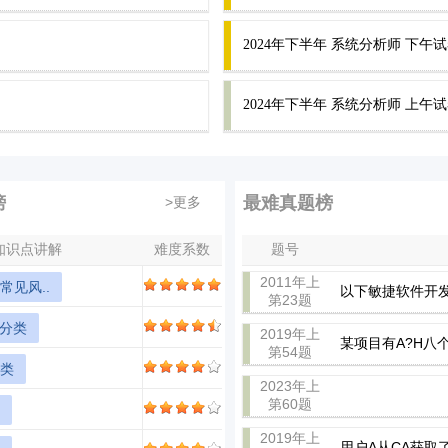
2024年下半年 系统分析师 下午试
2024年下半年 系统分析师 上午
榜
最难真题榜
>更多
知识点讲解
难度系数
题号
2011年上
常见风..
以下敏捷软件开发方
第23题
的分类
2019年上
某项目有A?H八
第54题
类
2023年上
第60题
2019年上
用户A从CA获取