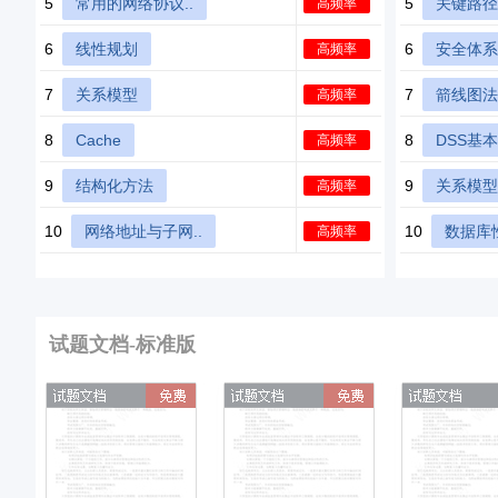
5
常用的网络协议..
5
关键路径
高频率
6
线性规划
6
安全体系
高频率
7
关系模型
7
箭线图法
高频率
8
Cache
8
DSS基
高频率
9
结构化方法
9
关系模型
高频率
10
网络地址与子网..
10
数据库
高频率
试题文档-标准版