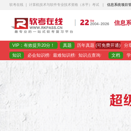
软考在线
|
计算机技术与软件专业技术资格（水平）考试
|
信息系统项目
信息
VIP：有效提升20分！
真题
(可免费开通)
历年真题
/
分
知识
文档
必会知识榜
/
最难知识榜
/
知识点查询
/
学