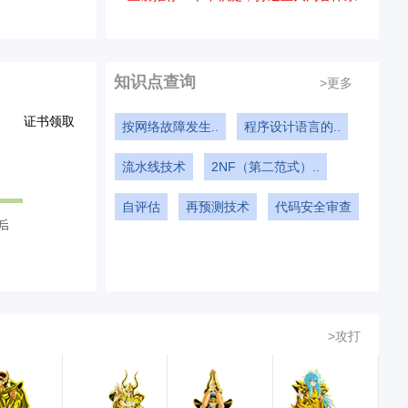
知识点查询
>更多
证书领取
按网络故障发生..
程序设计语言的..
流水线技术
2NF（第二范式）..
自评估
再预测技术
代码安全审查
>攻打