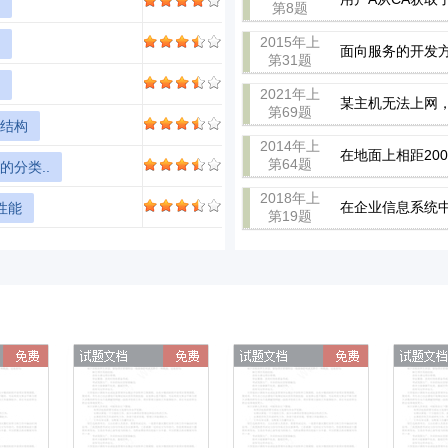
第8题
2015年上
面向服务的开发方
第31题
2021年上
某主机无法上网，查
第69题
本结构
2014年上
在地面上相距20
第64题
的分类..
2018年上
在企业信息系统中
性能
第19题