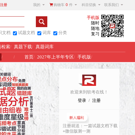
我的
购物车
0
件
科目切换
联系我们
注册
手机版
随时
随地
识文档
试题文档
词库
分类
复习
题检索
/
真题下载
/
真题词库
！
/
/
首页
/
2027年上半年专区
/
手机版
/
欢迎来到软考在线！
登录
/
注册
注册就送：一篇试题文档下载
+微信版测一测