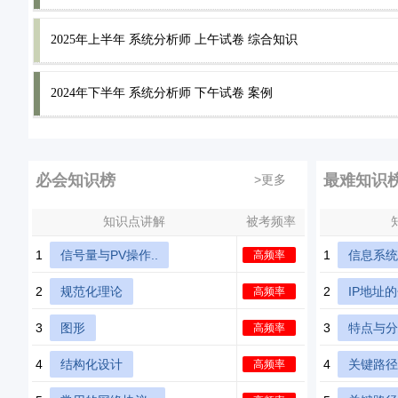
2025年上半年 系统分析师 上午试卷 综合知识
2024年下半年 系统分析师 下午试卷 案例
必会知识榜
最难知识
>更多
知识点讲解
被考频率
1
信号量与PV操作..
1
信息系统
高频率
2
规范化理论
2
IP地址
高频率
3
图形
3
特点与分
高频率
4
结构化设计
4
关键路径
高频率