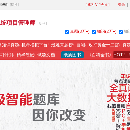
管理师
[切换]
[ 成为 VIP会员 ]
登录
|
系统项目管理师
[切换]
真题(3万+)
知识(2万+)
知
章知识真题
/
机考模拟平台
/
最难真题榜
/
自测
/
攻打黄金十二宫
/
真
纸质图书
HOT！
习计划
/
精华笔记
/
试题文档
《百科全书》