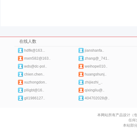
在线人数
hdflk@163...
jianshanfa..
mxm582@163..
zhang@_741..
wds@dc-pol..
weihope010..
chien.chen..
huangshunj..
xuzhongdon..
zhijiezhi_..
plligbt@16..
qixingliu@..
gll1986127..
404702028@..
本网站所有产品设计（
任何
本站部