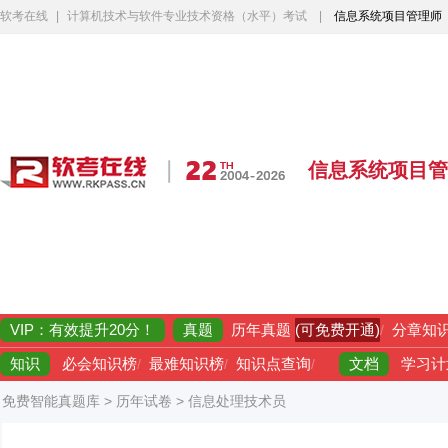
软考在线
|
计算机技术与软件专业技术资格（水平）考试
|
信息系统项目管理师
信息系统项目管
VIP：有效提升20分！
真题
(可免费开通)
历年真题
/
分章知
知识
文档
必会知识榜
/
最难知识榜
/
知识点查询
/
学习计
免费智能真题库
>
历年试卷
>
信息处理技术员