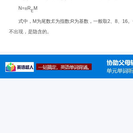
N
=
±R
M
E
式中，
M
为尾数;
E
为指数;
R
为基数，一般取2、8、1
不出现，是隐含的。