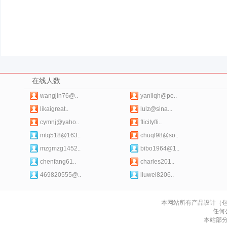
在线人数
wangjin76@..
yanliqh@pe..
likaigreat..
lulz@sina...
cymnj@yaho..
flicityfli..
mtq518@163..
chuql98@so..
mzgmzg1452..
bibo1964@1..
chenfang61..
charles201..
469820555@..
liuwei8206..
本网站所有产品设计（
任何
本站部