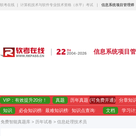
软考在线
|
计算机技术与软件专业技术资格（水平）考试
|
信息系统项目管理师
信息系统项目管
VIP：有效提升20分！
真题
(可免费开通)
历年真题
/
分章知
知识
文档
必会知识榜
/
最难知识榜
/
知识点查询
/
学习计
免费智能真题库
>
历年试卷
>
信息处理技术员