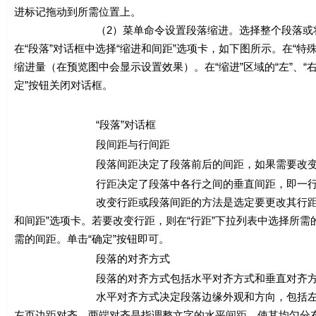
进标记拖动到所需位置上。
（2）菜单命令设置段落缩进。选择整个段落或将插入点置
在“段落”对话框中选择“缩进和间距”选项卡，如下图所示。在“特殊
缩进量（在预览图中会显示设置效果）。在“缩进”区域的“左”、
定”按钮关闭对话框。
“段落”对话框
段间距与行间距
段落间距决定了段落前后的间距，如果需要改变多个段
行距决定了段落中各行之间的垂直间距，即一行文字
改变行距或段落间距的方法是选定要更改其行距或段落间距
和间距”选项卡。若要改变行距，则在“行距”下拉列表中选择所需
需的间距。单击“确定”按钮即可。
段落的对齐方式
段落的对齐方式包括水平对齐方式和垂直对齐方
水平对齐方式决定段落边缘外观和方向，包括左对齐、
左页边距对齐。两端对齐是指调整文字的水平间距，使其均匀分