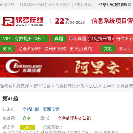
软考在线
|
计算机技术与软件专业技术资格（水平）考试
|
信息系统项目管理师
信息系统项目管
VIP：有效提升20分！
真题
(可免费开通)
历年真题
/
分章知
知识
文档
必会知识榜
/
最难知识榜
/
知识点查询
/
学习计
免费智能真题库
>
历年试卷
>
信息处理技术员
>
2019年上半年 信息处
第41题
知识点：
文档排版
页面设置
关键词：
命令
章/节：
文字处理基础知识
错误率：
难度系数：
58%
感谢学员25137123..对完善本题做出的杰出贡献，并已派发奖金。