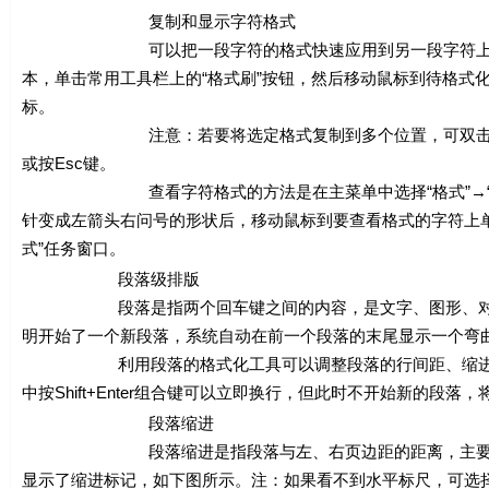
复制和显示字符格式
可以把一段字符的格式快速应用到另一段字符上，这样
本，单击常用工具栏上的“格式刷”按钮，然后移动鼠标到待格式
标。
注意：若要将选定格式复制到多个位置，可双击格
或按Esc键。
查看字符格式的方法是在主菜单中选择“格式”→“显示格式”命
针变成左箭头右问号的形状后，移动鼠标到要查看格式的字符上单
式”任务窗口。
段落级排版
段落是指两个回车键之间的内容，是文字、图形、对象或其
明开始了一个新段落，系统自动在前一个段落的末尾显示一个弯曲
利用段落的格式化工具可以调整段落的行间距、缩进、对齐
中按Shift+Enter组合键可以立即换行，但此时不开始新的段落，
段落缩进
段落缩进是指段落与左、右页边距的距离，主要包括首行
显示了缩进标记，如下图所示。注：如果看不到水平标尺，可选择“