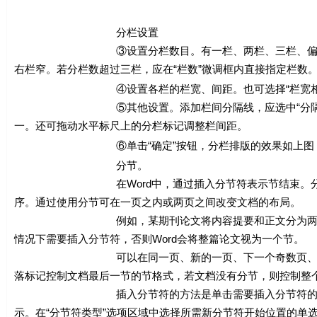
分栏设置
③设置分栏数目。有一栏、两栏、三栏、偏左和偏右设
右栏窄。若分栏数超过三栏，应在“栏数”微调框内直接指定栏数
④设置各栏的栏宽、间距。也可选择“栏宽相等”复
⑤其他设置。添加栏间分隔线，应选中“分隔线”复选框。“
一。还可拖动水平标尺上的分栏标记调整栏间距。
⑥单击“确定”按钮，分栏排版的效果如上图（
分节。
在Word中，通过插入分节符表示节结束。分节符包
序。通过使用分节可在一页之内或两页之间改变文档的布局。
例如，某期刊论文将内容提要和正文分为两节，要求内
情况下需要插入分节符，否则Word会将整篇论文视为一个节。
可以在同一页、新的一页、下一个奇数页、下一个偶数
落标记控制文档最后一节的节格式，若文档没有分节，则控制整
插入分节符的方法是单击需要插入分节符的位置，选择“插
示。在“分节符类型”选项区域中选择所需新分节符开始位置的单