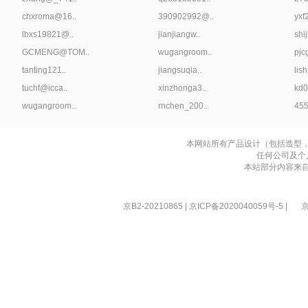
chxroma@16..
390902992@..
yxf
lbxs19821@..
jianjiangw..
shij
GCMENG@TOM..
wugangroom..
pjc
tanting121..
jiangsuqia..
lis
tuchf@icca..
xinzhonga3..
kd0
wugangroom..
rnchen_200..
45
本网站所有产品设计（包括造型
任何公司及个
本站部分内容来
京B2-20210865
|
京ICP备2020040059号-5
|
京