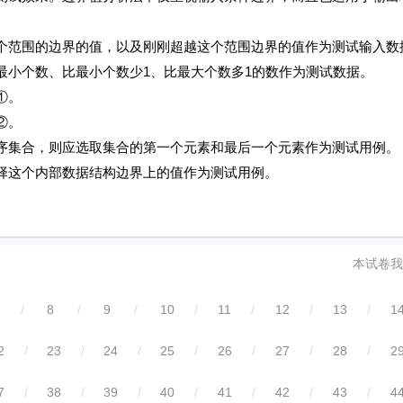
围的边界的值，以及刚刚超越这个范围边界的值作为测试输入数
个数、比最小个数少1、比最大个数多1的数作为测试数据。
①。
②。
合，则应选取集合的第一个元素和最后一个元素作为测试用例。
个内部数据结构边界上的值作为测试用例。
本试卷我
/
8
/
9
/
10
/
11
/
12
/
13
/
1
2
/
23
/
24
/
25
/
26
/
27
/
28
/
2
7
/
38
/
39
/
40
/
41
/
42
/
43
/
4