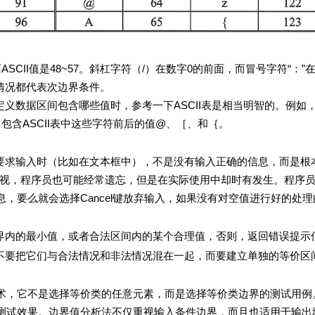
值是48~57。斜杠字符（/）在数字0的前面，而冒号字符“：”在
这些情况都代表次边界条件。
区间包含哪些值时，参考一下ASCII表是相当明智的。例如，
包含ASCII表中这些字符前后的值@、［、和｛。
入时（比如在文本框中），不是没有输入正确的信息，而是根
被忽视，程序员也可能经常遗忘，但是在实际使用中却时有发生。程序
，要么就会选择Cancel键放弃输入，如果没有对空值进行好的处
最小值，或者合法区间内的某个合理值，否则，返回错误提示
它们与合法情况和非法情况混在一起，而要建立单独的等价区
它不是选择等价类的任意元素，而是选择等价类边界的测试用例
测试效果。边界值分析法不仅重视输入条件边界，而且也适用于输出