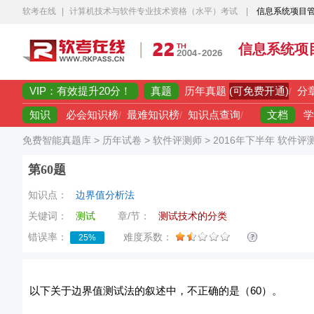
软考在线
|
计算机技术与软件专业技术资格（水平）考试
|
信息系统项目
信息系统项
VIP：有效提升20分！
真题
(可免费开通)
历年真题
/
分
知识
文档
必会知识榜
/
最难知识榜
/
知识点查询
/
学
免费智能真题库
>
历年试卷
>
软件评测师
>
2016年下半年 软件评
第60题
知识点：
边界值分析法
关键词：
测试
章/节：
测试技术的分类
错误率：
难度系数：
25%
以下关于边界值测试法的叙述中，不正确的是（60）。