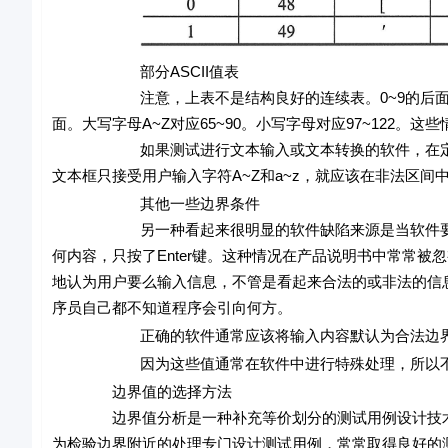
部分ASCII值表
注意，上表不是结构良好的连续表。0~9的后面ASCII
面。大写字母A~Z对应65~90。小写字母对应97~122。
如果测试进行文本输入或文本转换的软件，在定义数据
文本框只接受用户输入字符A~Z和a~z，就应该在非法区间中
其他一些边界条件
另一种看起来很明显的软件缺陷来源是当软件要求输
何内容，只按了Enter键。这种情况在产品说明书中常常
地认为用户要么输入信息，不管是看起来合法的或非法的信息
序员自己都不知道程序会引向何方。
正确的软件通常应该将输入内容默认为合法边界内的
因为这些值通常在软件中进行特殊处理，所以不要把
边界值的选择方法
边界值分析是一种补充等价划分的测试用例设计技术，
为检验边界附近的处理专门设计测试用例，常常取得良好的