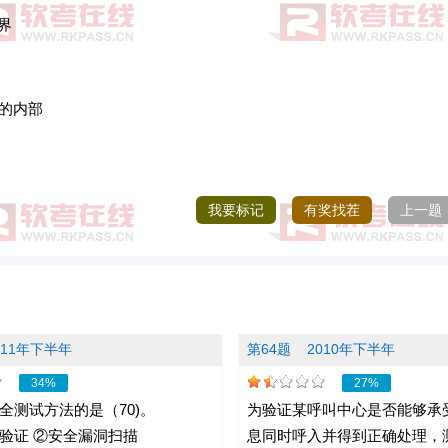
界
围的内部
我要标记
有奖找茬
上一题
011年下半年
第64题
2010年下半年
34%
27%
全测试方法的是（70)。
为验证某呼叫中心是否能够承
验证 ②安全漏洞扫描
息同时呼入并得到正确处理，