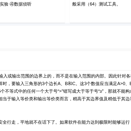
实验 ④数据侦听
般采用（64）测试工具。
入或输出范围的边界上的，而不是在输入范围的内部。因此针对各
，要输入三角形的3个边长A、B和C。这3个数值应当满足A>0、B>
把6个不等式中的任何一个大于号“>”错写成大于等于号“≥”，那就不能
相当于输入等价类和输出等价类而言，稍高于其边界值及稍低于其边
行走，平地就不在话下了。如果软件在能力达到极限时能够运行