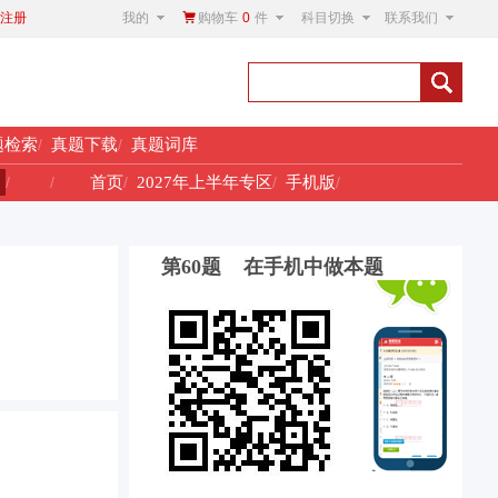
我的
购物车
0
件
科目切换
联系我们
注册
题检索
/
真题下载
/
真题词库
！
/
/
首页
/
2027年上半年专区
/
手机版
/
第60题 在手机中做本题