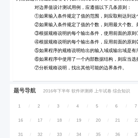
对边界值设计测试用例，应遵循以下几条原则：
①如果输入条件规定了值的范围，则应取刚达到这个范
②如果输入条件规定了值的个数，则用最大个数、最小
③根据规格说明的每个输出条件，使用前面的原则
④根据规格说明的每个输出条件，应用前面的原则
⑤如果程序的规格说明给出的输入域或输出域是有序集
⑥如果程序中使用了一个内部数据结构，则应当选择这
⑦分析规格说明，找出其他可能的边界条件。
题号导航
2016年下半年 软件评测师 上午试卷 综合知识
1
/
2
/
3
/
4
/
5
/
6
/
7
16
/
17
/
18
/
19
/
20
/
21
/
2
31
/
32
/
33
/
34
/
35
/
36
/
3