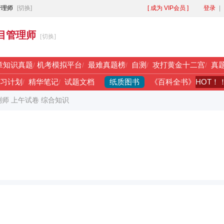
管理师
[切换]
[ 成为 VIP会员 ]
登录
|
目管理师
[切换]
章知识真题
/
机考模拟平台
/
最难真题榜
/
自测
/
攻打黄金十二宫
/
真
纸质图书
HOT！
习计划
/
精华笔记
/
试题文档
《百科全书》
测师 上午试卷 综合知识