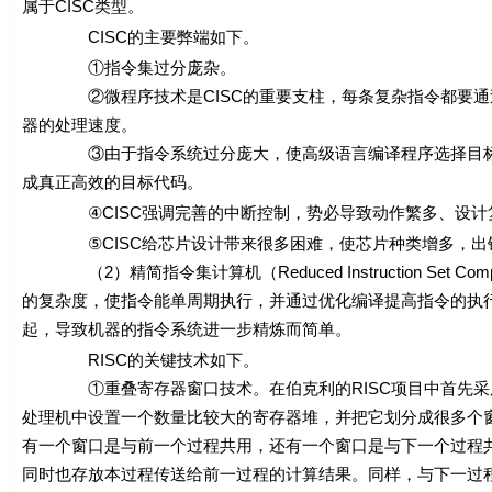
属于CISC类型。
CISC的主要弊端如下。
①指令集过分庞杂。
②微程序技术是CISC的重要支柱，每条复杂指令都要通过
器的处理速度。
③由于指令系统过分庞大，使高级语言编译程序选择目标指
成真正高效的目标代码。
④CISC强调完善的中断控制，势必导致动作繁多、设计
⑤CISC给芯片设计带来很多困难，使芯片种类增多，出错
（2）精简指令集计算机（Reduced Instruction Set
的复杂度，使指令能单周期执行，并通过优化编译提高指令的执行速
起，导致机器的指令系统进一步精炼而简单。
RISC的关键技术如下。
①重叠寄存器窗口技术。在伯克利的RISC项目中首先采用了重叠寄存器窗
处理机中设置一个数量比较大的寄存器堆，并把它划分成很多个
有一个窗口是与前一个过程共用，还有一个窗口是与下一个过程
同时也存放本过程传送给前一过程的计算结果。同样，与下一过