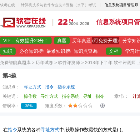
软考在线
|
计算机技术与软件专业技术资格（水平）考试
|
信息系统项目管理师
信息系统项目管
VIP：有效提升20分！
真题
(可免费开通)
历年真题
/
分章知
知识
文档
必会知识榜
/
最难知识榜
/
知识点查询
/
学习计
免费智能真题库
>
历年试卷
>
软件评测师
>
2018年下半年 软件评测师
第4题
知识点：
寻址方式
指令
指令系统
关键词：
操作数
寻址方式
指令系统
寻址
指令
章/节：
计
错误率：
难度系数：
38%
在
指令
系统的各种
寻址方式
中,获取操作数最快的方式是( )。