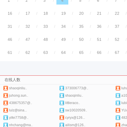
1
/
2
/
3
/
4
/
5
/
6
/
7
/
16
/
17
/
18
/
19
/
20
/
21
/
22
/
31
/
32
/
33
/
34
/
35
/
36
/
37
/
46
/
47
/
48
/
49
/
50
/
51
/
52
/
61
/
62
/
63
/
64
/
65
/
66
/
67
/
在线人数
shaoqinliu..
373006773@..
luh
juhong.sun..
shaoqinliu..
a10
438675357@..
littleraco..
lub
lulz@sina...
sw10020509..
YU
yifei7758@..
cyryx@126...
48
nhchang@ma..
ailism@126..
zha