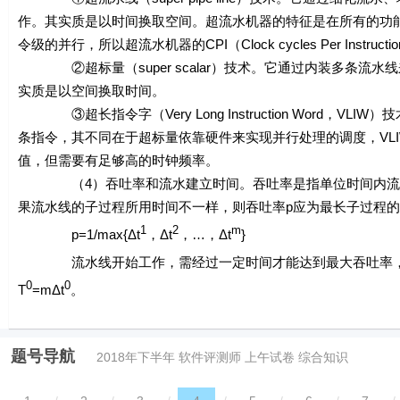
作。其实质是以时间换取空间。超流水机器的特征是在所有的功
令级的并行，所以超流水机器的CPI（Clock cycles Per Ins
②超标量（super scalar）技术。它通过内装多条流水
实质是以空间换取时间。
③超长指令字（Very Long Instruction Word，V
条指令，其不同在于超标量依靠硬件来实现并行处理的调度，VLI
值，但需要有足够高的时钟频率。
（4）吞吐率和流水建立时间。吞吐率是指单位时间内流水
果流水线的子过程所用时间不一样，则吞吐率
p
应为最长子过程的
1
2
m
p
=1/max{Δ
t
，Δ
t
，…，Δ
t
}
流水线开始工作，需经过一定时间才能达到最大吞吐率，
0
0
T
=
m
Δ
t
。
题号导航
2018年下半年 软件评测师 上午试卷 综合知识