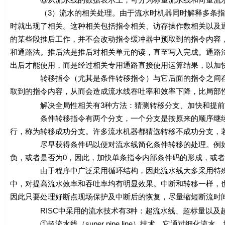
（3）流水的相关处理。由于流水时机器同时解释多条指令，
时就出现了相关。这种相关包括指令相关、访存操作数相关以及
的某些段推后工作，并不会改动指令缓冲器中预取到的指令内容
和通路法。推后法是推后对相关单元的读，直至写入完成。通路
出后才能使用，而是经过相关专用通路直接使用运算结果，以加
转移指令（尤其是条件转移指令）与它后面的指令之间存在
取到的指令内容，从而会造成流水线吞吐率和效率下降，比局部
解决全局性相关有3种方法：猜测转移分支、加快和提前形
条件转移指令有两个分支，一个分支是按原来的顺序继续执
行，称为转移成功分支。许多流水机器都猜选转移不成功分支，
尽早获得条件码以便对流水线简化条件转移的处理。例如，
负，或者是否为0，因此，加快单条指令内部条件码的形成，或
由于程序中广泛采用循环结构，因此流水线大多采用特殊措
中，对提高流水效率和吞吐率均有明显效果。中断和转移一样，
因此只要处理好断点现场保护及中断后的恢复，尽量缩短断流时
RISC中采用的流水技术有3种：超流水线、超标量以及
①超流水线（super pipe line）技术。它通过细化