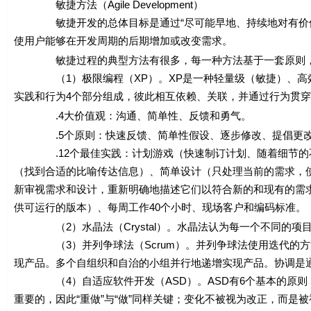
敏捷方法（Agile Development）
敏捷开发的总体目标是通过“尽可能早地、持续地对有价值的
使用户能够在开发周期的后期增加或改变需求。
敏捷过程的典型方法有很多，每一种方法基于一套原则，这
（1）极限编程（XP）。XP是一种轻量级（敏捷）、高效
实践和行为4个部分组成，彼此相互依赖、关联，并通过行为贯
.4大价值观：沟通、简单性、反馈和勇气。
.5个原则：快速反馈、简单性假设、逐步修改、提倡更改
.12个最佳实践：计划游戏（快速制订计划、随着细节的不
（找到合适的比喻传达信息）、简单设计（只处理当前的需求，
新审视需求和设计，重新明确地描述它们以符合新的和现有的需
供可运行的版本）、每周工作40个小时、现场客户和编码标准。
（2）水晶法（Crystal）。水晶法认为每一个不同的项
（3）并列争球法（Scrum）。并列争球法使用迭代的方法
现产品。多个自组织和自治的小组并行地递增实现产品。协调是通
（4）自适应软件开发（ASD）。ASD有6个基本的原则：
重要的，因此“重做”与“做”同样关键；变化不被视为改正，而