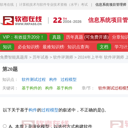
软考在线
|
计算机技术与软件专业技术资格（水平）考试
|
信息系统项目管理师
信息系统项目管
VIP：有效提升20分！
真题
(可免费开通)
历年真题
/
分章知
知识
文档
必会知识榜
/
最难知识榜
/
知识点查询
/
学习计
免费智能真题库
>
历年试卷
>
软件评测师
>
2024年上半年 软件评测师
第20题
知识点：
软件测试过程
构件
过程模型
关键词：
基于构件的
构件
基于构件
章/节：
软件测试过程模
以下关于基于
构件
的
过程模型
的叙述中，不正确的是()。
A. 本质上是演化模型，以迭代方式构建软件