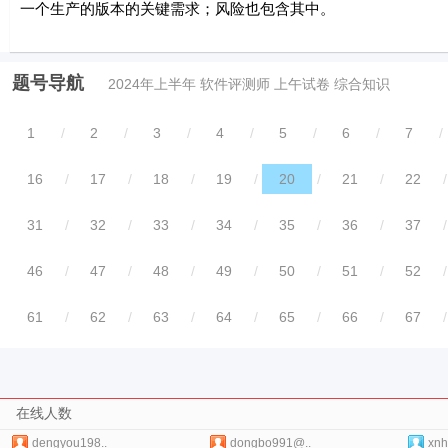
一个生产的版本的关键需求；风险也包含其中。
题号导航
2024年上半年 软件评测师 上午试卷 综合知识
1
/
2
/
3
/
4
/
5
/
6
/
7
/
16
/
17
/
18
/
19
/
20
/
21
/
22
/
31
/
32
/
33
/
34
/
35
/
36
/
37
/
46
/
47
/
48
/
49
/
50
/
51
/
52
/
61
/
62
/
63
/
64
/
65
/
66
/
67
/
在线人数
dengyou198..
dongbo991@..
xnh