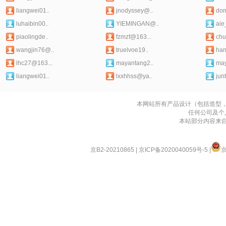
liangwei01..
jnodyssey@..
dom
luhaibin00..
YIEMINGAN@..
aie
piaolingde..
fzmzf@163...
chu
wangjin76@..
truelvoe19..
han
lhc27@163...
mayantang2..
may
liangwei01..
lxxhhss@ya..
jun
本网站所有产品设计（包括造型
任何公司及个
本站部分内容来
京B2-20210865
|
京ICP备2020040059号-5
|
京