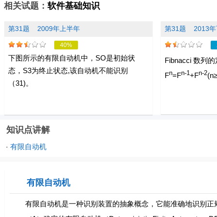
相关试题：
软件基础知识
第31题
2009年上半年
第31题
2013
40%
下图所示的有限自动机中，SO是初始状
Fibnacci 数
态，S3为终止状态,该自动机不能识别
n
n-1
n-2
F
=F
+F
(n
（31)。
知识点讲解
有限自动机
·
有限自动机
有限自动机是一种识别装置的抽象概念，它能准确地识别正规