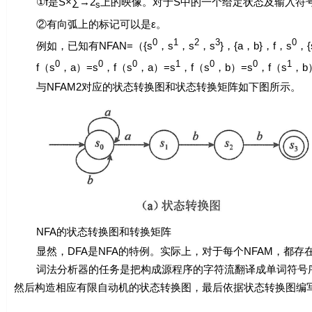
①
f
是
S
×∑→2
上的映像。对于
S
中的一个给定状态及输入符
s
②有向弧上的标记可以是
ε
。
0
1
2
3
0
例如，已知有NFA
N
=（{
s
，
s
，
s
，
s
}，{
a
，
b
}，
f
，
s
，{
0
0
0
1
0
0
1
f
（
s
，
a
）=
s
，
f
（
s
，
a
）=
s
，
f
（
s
，
b
）=
s
，
f
（
s
，
b
与NFA
M
2对应的状态转换图和状态转换矩阵如下图所示。
NFA的状态转换图和转换矩阵
显然，DFA是NFA的特例。实际上，对于每个NFA
M，
都存在
词法分析器的任务是把构成源程序的字符流翻译成单词符号序
然后构造相应有限自动机的状态转换图，最后依据状态转换图编