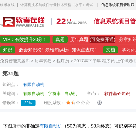
软考在线
|
计算机技术与软件专业技术资格（水平）考试
|
信息系统项目管理师
信息系统项目管
VIP：有效提升20分！
真题
(可免费开通)
历年真题
/
分章知
知识
文档
必会知识榜
/
最难知识榜
/
知识点查询
/
学习计
免费智能真题库
>
历年试卷
>
程序员
>
2017年下半年 程序员 上午试卷
第31题
知识点：
有限自动机
关键词：
有限自动机
字符串
自动机
章/节：
软件基础知识
错误率：
难度系数：
22%
下图所示的非确定
有限自动机
（S0为初态，S3为终态）可识别字符