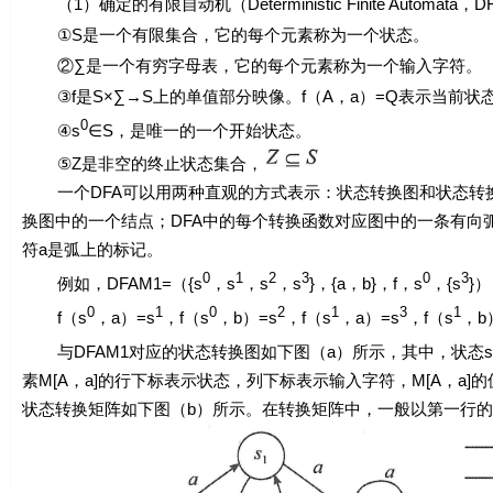
（1）确定的有限自动机（Deterministic Finite Auto
①
S
是一个有限集合，它的每个元素称为一个状态。
②∑是一个有穷字母表，它的每个元素称为一个输入字符。
③
f
是
S×∑→S
上的单值部分映像。
f
（
A
，
a
）
=Q
表示当前状
0
④
s
∈
S
，是唯一的一个开始状态。
⑤
Z
是非空的终止状态集合，
一个DFA可以用两种直观的方式表示：状态转换图和状态转换
换图中的一个结点；DFA中的每个转换函数对应图中的一条有向
符
a
是弧上的标记。
0
1
2
3
0
3
例如，DFA
M
1=（{
s
，
s
，
s
，
s
}，{
a
，
b
}，
f
，
s
，{
s
}
0
1
0
2
1
3
1
f
（
s
，
a
）=
s
，
f
（
s
，
b
）=
s
，
f
（
s
，
a
）=
s
，
f
（
s
，
b
与DFA
M
1对应的状态转换图如下图（a）所示，其中，状态
s
素
M[
A
，a
]的行下标表示状态，列下标表示输入字符，
M
[
A
，
a
]
状态转换矩阵如下图（b）所示。在转换矩阵中，一般以第一行