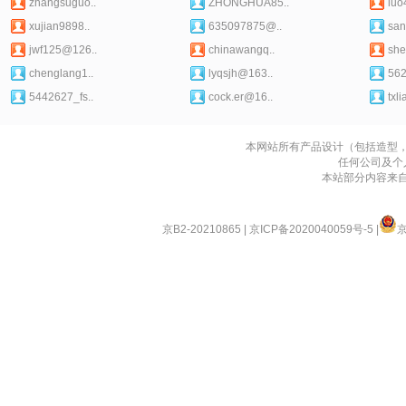
zhangsuguo..
ZHONGHUA85..
luo
xujian9898..
635097875@..
san
jwf125@126..
chinawangq..
she
chenglang1..
lyqsjh@163..
56
5442627_fs..
cock.er@16..
txl
本网站所有产品设计（包括造型
任何公司及个
本站部分内容来
京B2-20210865
|
京ICP备2020040059号-5
|
京