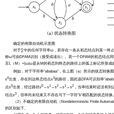
确定的有限自动机示意图
对于∑中的任何字符串
ω
，若存在一条从初态结点到某一终
称
ω
可由DFA
M
识别（接受或读出）。若一个DFA
M
的初态结点同
言
L
（
M
）={
ω
|
ω
是从
M
的初态到终态的路径上的弧上标记所形成的
例如，对于字符串"ababaa"，在上图（a）所示的状态转换图中，
0
3
s
出发，存在到达终态结点
s
的路径，因此该DFA可识别串"ababa
0
0
1
2
1
2
点
s
出发，经过路径
s
→
s
→
s
→
s
→
s
，当串结束时还没有到
3
结点
s
，但串尚未结束又不存在与下一字符"b"相匹配的状态转换
（2）不确定的有限自动机（Nondeterministic Finite
的区别如下。