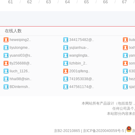
61
/
62
/
63
/
64
/
65
/
66
/
67
/
在线人数
heweiping2..
344175482@..
liu
liyulongme..
yujianhua-..
lxx
yuansl03@s..
wanglingta..
yan
tly256688@..
lizhibin_2..
son
liuch_1126..
2001qifeng..
63
hhai98@sin..
741953038@..
hez
BDinternsh..
447561174@..
sja
本网站所有产品设计（包括造型
任何公司及个
本站部分内容来
京B2-20210865
|
京ICP备2020040059号-5
|
京