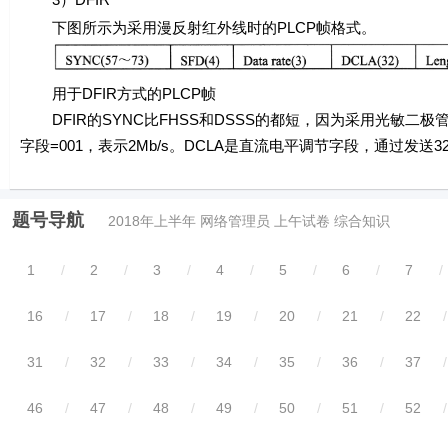
下图所示为采用漫反射红外线时的PLCP帧格式。
用于DFIR方式的PLCP帧
DFIR的SYNC比FHSS和DSSS的都短，因为采用光敏二极管检测信号
字段=001，表示2Mb/s。DCLA是直流电平调节字段，通过发
题号导航
2018年上半年 网络管理员 上午试卷 综合知识
1
/
2
/
3
/
4
/
5
/
6
/
7
/
16
/
17
/
18
/
19
/
20
/
21
/
22
/
31
/
32
/
33
/
34
/
35
/
36
/
37
/
46
/
47
/
48
/
49
/
50
/
51
/
52
/