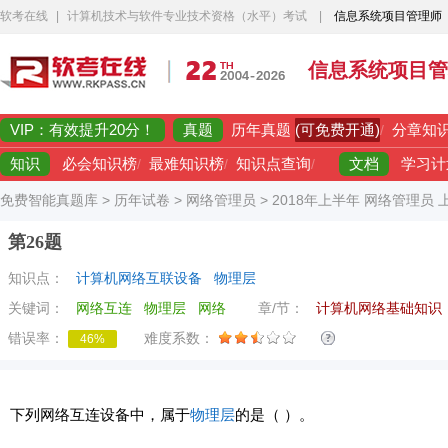
软考在线
|
计算机技术与软件专业技术资格（水平）考试
|
信息系统项目管理师
信息系统项目管
VIP：有效提升20分！
真题
(可免费开通)
历年真题
/
分章知
知识
文档
必会知识榜
/
最难知识榜
/
知识点查询
/
学习计
免费智能真题库
>
历年试卷
>
网络管理员
>
2018年上半年 网络管理员
第26题
知识点：
计算机网络互联设备
物理层
关键词：
网络互连
物理层
网络
章/节：
计算机网络基础知识
错误率：
难度系数：
46%
下列网络互连设备中，属于
物理层
的是（ ）。