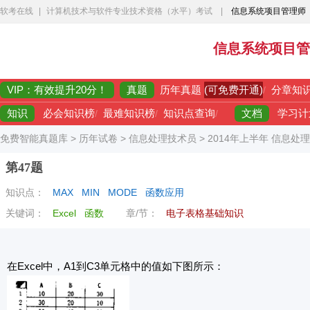
软考在线
|
计算机技术与软件专业技术资格（水平）考试
|
信息系统项目管理师
信息系统项目管
VIP：有效提升20分！
真题
(可免费开通)
历年真题
/
分章知
知识
文档
必会知识榜
/
最难知识榜
/
知识点查询
/
学习计
免费智能真题库
>
历年试卷
>
信息处理技术员
>
2014年上半年 信息处
第47题
知识点：
MAX
MIN
MODE
函数应用
关键词：
Excel
函数
章/节：
电子表格基础知识
在Excel中，A1到C3单元格中的值如下图所示：