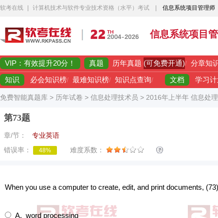
软考在线
|
计算机技术与软件专业技术资格（水平）考试
|
信息系统项目管理师
信息系统项目管
VIP：有效提升20分！
真题
(可免费开通)
历年真题
/
分章知
知识
文档
必会知识榜
/
最难知识榜
/
知识点查询
/
学习计
免费智能真题库
>
历年试卷
>
信息处理技术员
>
2016年上半年 信息处
第73题
章/节：
专业英语
错误率：
难度系数：
48%
When you use a computer to create, edit, and print documents, (73)
A. word processing