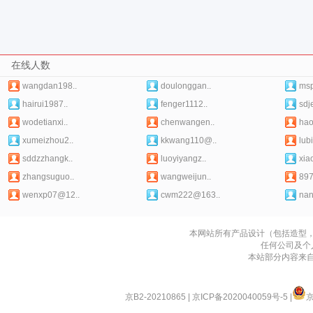
在线人数
wangdan198..
doulonggan..
ms
hairui1987..
fenger1112..
sdj
wodetianxi..
chenwangen..
hao
xumeizhou2..
kkwang110@..
lub
sddzzhangk..
luoyiyangz..
xia
zhangsuguo..
wangweijun..
89
wenxp07@12..
cwm222@163..
nan
本网站所有产品设计（包括造型
任何公司及个
本站部分内容来
京B2-20210865
|
京ICP备2020040059号-5
|
京