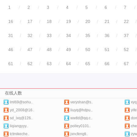
1
/
2
/
3
/
4
/
5
/
6
/
7
/
16
/
17
/
18
/
19
/
20
/
21
/
22
/
31
/
32
/
33
/
34
/
35
/
36
/
37
/
46
/
47
/
48
/
49
/
50
/
51
/
52
/
61
/
62
/
63
/
64
/
65
/
66
/
67
/
在线人数
lml69@sohu..
veryshan@s..
xyq
yd_2008@16..
liuyq@hdpu..
yif
sd_lxq@126..
wwtld@qq.c..
don
liqiangyyy..
polley0101..
che
tctmikeche..
jxncfengti..
zy