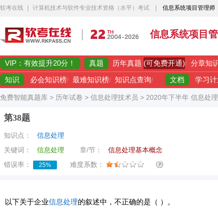
软考在线
|
计算机技术与软件专业技术资格（水平）考试
|
信息系统项目管理师
信息系统项目管
VIP：有效提升20分！
真题
(可免费开通)
历年真题
/
分章知
知识
文档
必会知识榜
/
最难知识榜
/
知识点查询
/
学习计
免费智能真题库
>
历年试卷
>
信息处理技术员
>
2020年下半年 信息处
第38题
知识点：
信息处理
关键词：
信息处理
章/节：
信息处理基本概念
错误率：
难度系数：
25%
以下关于企业
信息处理
的叙述中，不正确的是（ ）。