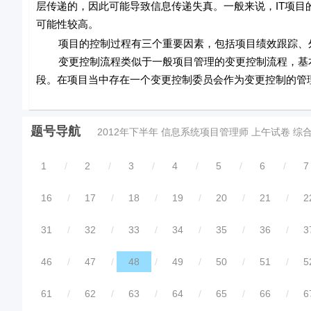
层传递的，因此可能导致信息传递失真。一般来说，IT项
可能性较高。
项目的控制过程有三个重要因素，包括项目绩效跟踪、
变更控制流程类似于一般项目管理的变更控制流程，基本
段。在项目当中存在一个变更控制委员会作为变更控制的管
题号导航
2012年下半年 信息系统项目管理师 上午试卷 综
1
/
2
/
3
/
4
/
5
/
6
/
7
16
/
17
/
18
/
19
/
20
/
21
/
2
31
/
32
/
33
/
34
/
35
/
36
/
3
46
/
47
/
48
/
49
/
50
/
51
/
5
61
/
62
/
63
/
64
/
65
/
66
/
6