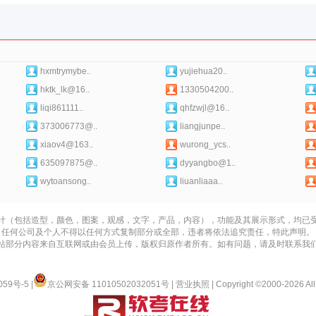
hxmtrymybe..
yujiehua20..
hktk_lk@16..
1330504200..
liqi861111..
qhfzwjl@16..
373006773@..
liangjunpe..
xiaov4@163..
wurong_ycs..
635097875@..
dyyangbo@1..
wytoansong..
liuanliaaa..
计（包括造型，颜色，图案，观感，文字，产品，内容），功能及其展示形式，均已
任何公司及个人不得以任何方式复制部分或全部，违者将依法追究责任，特此声明。
站部分内容来自互联网或由会员上传，版权归原作者所有。如有问题，请及时联系我
059号-5
|
京公网安备 11010502032051号
|
营业执照
| Copyright ©2000-2026