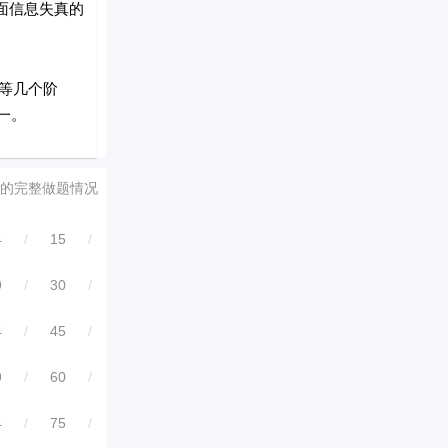
面信息失真的
等几个阶
一。
的完整做题情况
4
/
15
/
9
/
30
/
4
/
45
/
9
/
60
/
4
/
75
/