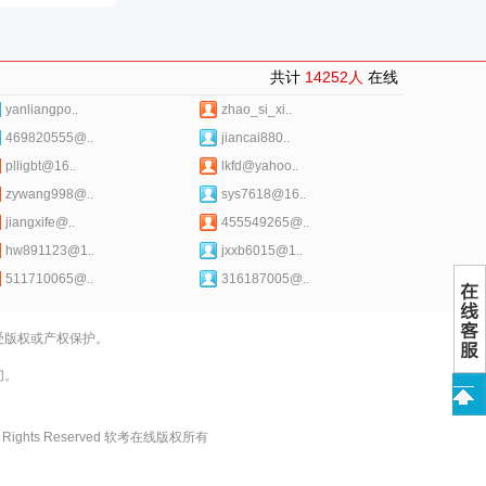
共计
14252人
在线
yanliangpo..
zhao_si_xi..
469820555@..
jiancai880..
plligbt@16..
lkfd@yahoo..
zywang998@..
sys7618@16..
jiangxife@..
455549265@..
hw891123@1..
jxxb6015@1..
511710065@..
316187005@..
受版权或产权保护。
们。
 All Rights Reserved 软考在线版权所有