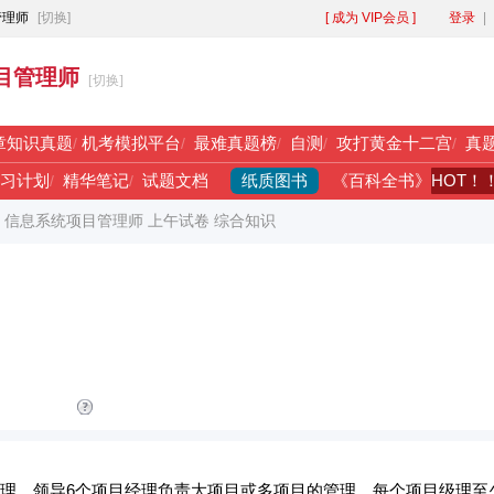
管理师
[切换]
[ 成为 VIP会员 ]
登录
|
目管理师
[切换]
章知识真题
/
机考模拟平台
/
最难真题榜
/
自测
/
攻打黄金十二宫
/
真
纸质图书
HOT！
习计划
/
精华笔记
/
试题文档
《百科全书》
年 信息系统项目管理师 上午试卷 综合知识
经理，领导6个项目经理负责大项目或多项目的管理，每个项目级理至