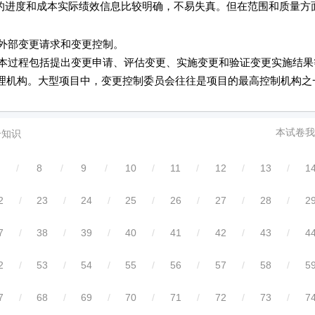
目的进度和成本实际绩效信息比较明确，不易失真。但在范围和质量方
外部变更请求和变更控制。
过程包括提出变更申请、评估变更、实施变更和验证变更实施结果
理机构。大型项目中，变更控制委员会往往是项目的最高控制机构之
本试卷我
合知识
/
8
/
9
/
10
/
11
/
12
/
13
/
1
2
/
23
/
24
/
25
/
26
/
27
/
28
/
2
7
/
38
/
39
/
40
/
41
/
42
/
43
/
4
2
/
53
/
54
/
55
/
56
/
57
/
58
/
5
7
/
68
/
69
/
70
/
71
/
72
/
73
/
7