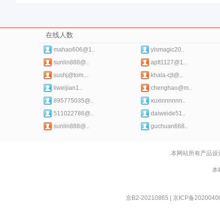
在线人数
mahao606@1..
ylsmagic20..
sunlin888@..
aptt1127@1..
sushj@tom...
khala-cjt@..
liweijian1..
chenghao@m..
895775035@..
xuxinnnnnn..
511022786@..
daiweide51..
sunlin888@..
guchuan668..
本网站所有产品设
本
京B2-20210865
|
京ICP备2020040