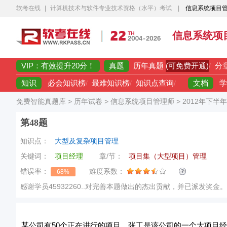
软考在线
|
计算机技术与软件专业技术资格（水平）考试
|
信息系统项目
信息系统项
VIP：有效提升20分！
真题
(可免费开通)
历年真题
/
分
知识
文档
必会知识榜
/
最难知识榜
/
知识点查询
/
学
免费智能真题库
>
历年试卷
>
信息系统项目管理师
>
2012年下半
第48题
知识点：
大型及复杂项目管理
关键词：
项目经理
章/节：
项目集（大型项目）管理
错误率：
难度系数：
68%
感谢学员45932260..对完善本题做出的杰出贡献，并已派发奖金。
某公司有50个正在进行的项目，张工是该公司的一个大项目