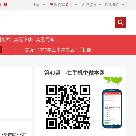
我的
购物车
0
件
科目切换
联系我们
注册
题检索
/
真题下载
/
真题词库
！
/
/
首页
/
2027年上半年专区
/
手机版
/
第48题 在手机中做本题
少负责两个项