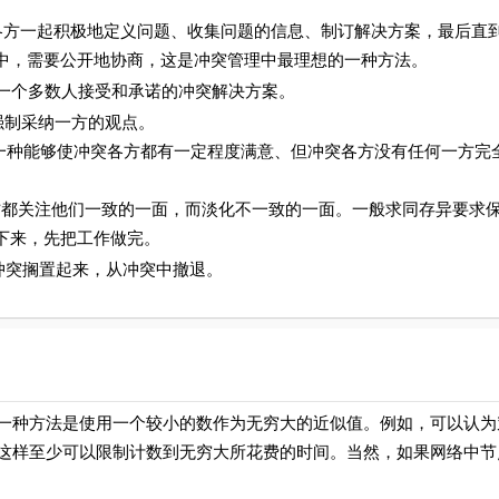
ion）：指冲突各方一起积极地定义问题、收集问题的信息、制订解决方案，最后
中，需要公开地协商，这是冲突管理中最理想的一种方法。
，得出一个多数人接受和承诺的冲突解决方案。
强制采纳一方的观点。
寻找一种能够使冲突各方都有一定程度满意、但冲突各方没有任何一方完
：指冲突各方都关注他们一致的一面，而淡化不一致的一面。一般求同存异要求
下来，先把工作做完。
潜在的冲突搁置起来，从冲突中撤退。
种方法是使用一个较小的数作为无穷大的近似值。例如，可以认为
。这样至少可以限制计数到无穷大所花费的时间。当然，如果网络中节