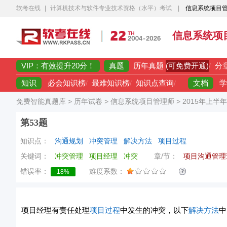
软考在线
|
计算机技术与软件专业技术资格（水平）考试
|
信息系统项目
信息系统项
VIP：有效提升20分！
真题
(可免费开通)
历年真题
/
分
知识
文档
必会知识榜
/
最难知识榜
/
知识点查询
/
学
免费智能真题库
>
历年试卷
>
信息系统项目管理师
>
2015年上半
第53题
知识点：
沟通规划
冲突管理
解决方法
项目过程
关键词：
冲突管理
项目经理
冲突
章/节：
项目沟通管理
错误率：
难度系数：
18%
项目经理有责任处理
项目过程
中发生的冲突，以下
解决方法
中