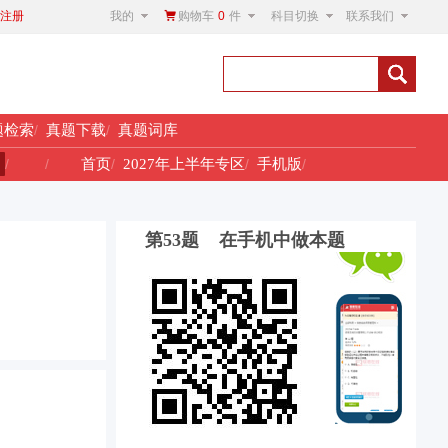
我的
购物车
0
件
科目切换
联系我们
注册
题检索
/
真题下载
/
真题词库
！
/
/
首页
/
2027年上半年专区
/
手机版
/
第53题 在手机中做本题