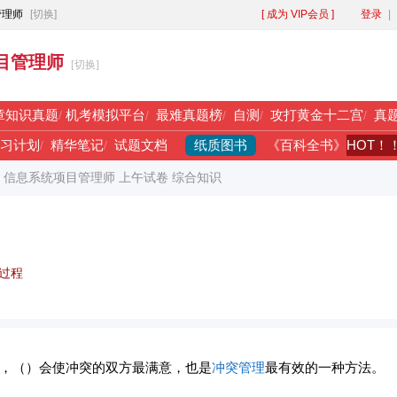
管理师
[切换]
[ 成为 VIP会员 ]
登录
|
目管理师
[切换]
章知识真题
/
机考模拟平台
/
最难真题榜
/
自测
/
攻打黄金十二宫
/
真
纸质图书
HOT！
习计划
/
精华笔记
/
试题文档
《百科全书》
年 信息系统项目管理师 上午试卷 综合知识
过程
，（）会使冲突的双方最满意，也是
冲突管理
最有效的一种方法。