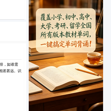
排，如谁需
相差甚远。识