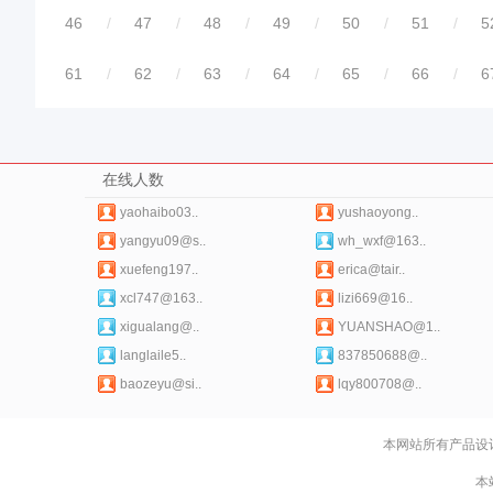
46
/
47
/
48
/
49
/
50
/
51
/
5
61
/
62
/
63
/
64
/
65
/
66
/
6
在线人数
yaohaibo03..
yushaoyong..
yangyu09@s..
wh_wxf@163..
xuefeng197..
erica@tair..
xcl747@163..
lizi669@16..
xigualang@..
YUANSHAO@1..
langlaile5..
837850688@..
baozeyu@si..
lqy800708@..
本网站所有产品设
本