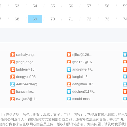
2
/
53
/
54
/
55
/
56
/
57
/
58
/
5
7
/
68
/
69
/
70
/
71
/
72
/
73
/
7
ranhaiyang..
njlhc@126...
yingqiango..
lysh152@16..
ladderr@16..
andrelwei@..
dengyou198..
langlaile5..
448244204@..
dengmao107..
liangyinke..
ddchen311@..
cw_jun2@si..
mould-mast..
计（包括造型，颜色，图案，观感，文字，产品，内容），功能及其展示形式，均已
任何公司及个人不得以任何方式复制部分或全部，违者将依法追究责任，特此声明。
站部分内容来自互联网或由会员上传，版权归原作者所有。如有问题，请及时联系我