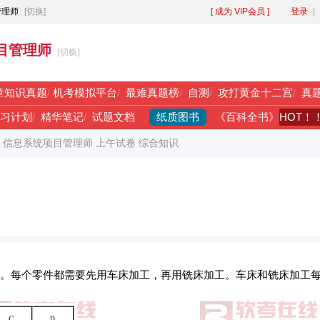
管理师
[切换]
[ 成为 VIP会员 ]
登录
|
目管理师
[切换]
章知识真题
/
机考模拟平台
/
最难真题榜
/
自测
/
攻打黄金十二宫
/
真
纸质图书
HOT！
习计划
/
精华笔记
/
试题文档
《百科全书》
年 信息系统项目管理师 上午试卷 综合知识
零件。每个零件都需要先用车床加工，再用铣床加工。车床和铣床加工