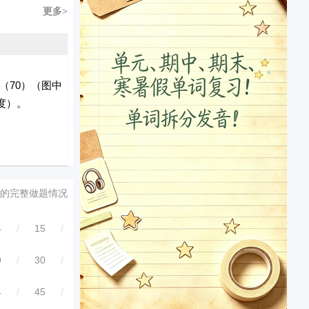
更多>
（70）（图中
度）。
的完整做题情况
4
/
15
/
9
/
30
/
4
/
45
/