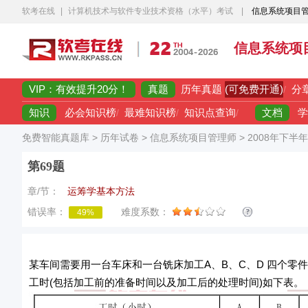
软考在线
|
计算机技术与软件专业技术资格（水平）考试
|
信息系统项目
信息系统项
VIP：有效提升20分！
真题
(可免费开通)
历年真题
/
分
知识
文档
必会知识榜
/
最难知识榜
/
知识点查询
/
学
免费智能真题库
>
历年试卷
>
信息系统项目管理师
>
2008年下半
第69题
章/节：
运筹学基本方法
错误率：
难度系数：
49%
某车间需要用一台车床和一台铣床加工A、B、C、D 四个
工时(包括加工前的准备时间以及加工后的处理时间)如下表。