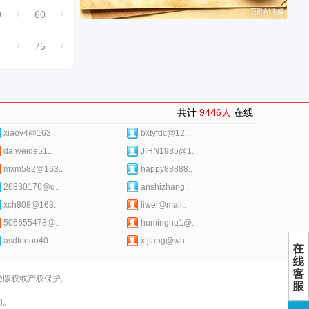
9
/
60
/
4
/
75
/
共计
9446人
在线
xiaov4@163..
bxtyfdc@12..
daiweide51..
JIHN1985@1..
mxm582@163..
happy88888..
26830176@q..
anshizhang..
xch808@163..
liwei@mail..
506655478@..
huminghu1@..
asdfoooo40..
xljiang@wh..
受版权或产权保护。
们。