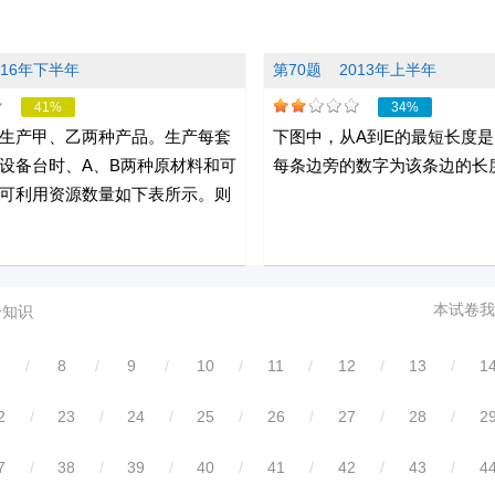
016年下半年
第70题
2013年上半年
41%
34%
生产甲、乙两种产品。生产每套
下图中，从A到E的最短长度是
设备台时、A、B两种原材料和可
每条边旁的数字为该条边的长
可利用资源数量如下表所示。则
本试卷我
合知识
/
8
/
9
/
10
/
11
/
12
/
13
/
1
2
/
23
/
24
/
25
/
26
/
27
/
28
/
2
7
/
38
/
39
/
40
/
41
/
42
/
43
/
4