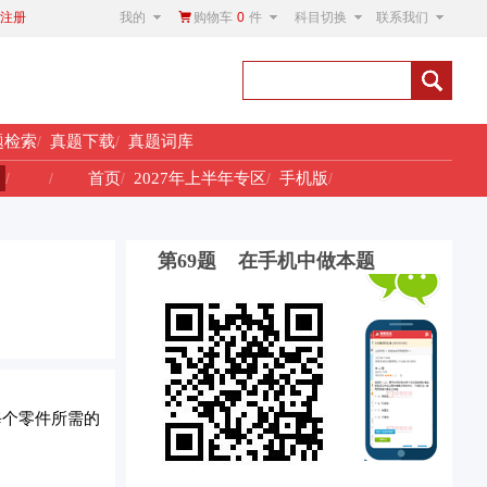
我的
购物车
0
件
科目切换
联系我们
注册
题检索
/
真题下载
/
真题词库
！
/
/
首页
/
2027年上半年专区
/
手机版
/
第69题 在手机中做本题
每个零件所需的