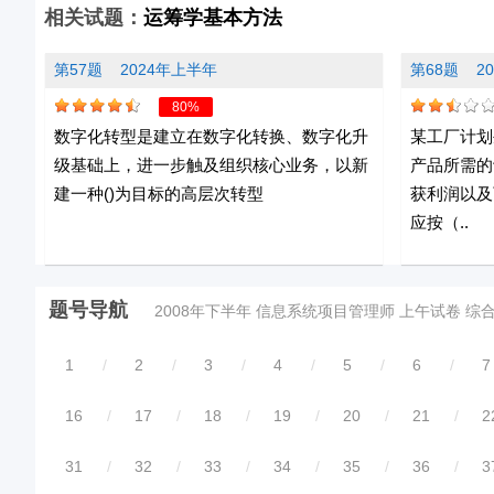
相关试题：
运筹学基本方法
第57题
2024年上半年
第68题
2
80%
数字化转型是建立在数字化转换、数字化升
某工厂计划
级基础上，进一步触及组织核心业务，以新
产品所需的
建一种()为目标的高层次转型
获利润以及
应按（..
题号导航
2008年下半年 信息系统项目管理师 上午试卷 综
1
/
2
/
3
/
4
/
5
/
6
/
7
16
/
17
/
18
/
19
/
20
/
21
/
2
31
/
32
/
33
/
34
/
35
/
36
/
3