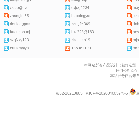
xklee@live..
cxjcxj1234..
may
zhanglei55..
haopingyan..
jxnc
doulonggan..
zengfei369..
dah
huangshunj..
hwf228@163..
hes
szqfzxy123..
zhentian19..
mjp
erinlcy@ya..
1350611007..
mx
本网站所有产品设计（包括造型
任何公司及个
本站部分内容来
京B2-20210865
|
京ICP备2020040059号-5
|
京