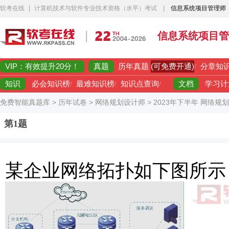
软考在线
|
计算机技术与软件专业技术资格（水平）考试
|
信息系统项目管理师
信息系统项目管
VIP：有效提升20分！
真题
(可免费开通)
历年真题
/
分章知
知识
文档
必会知识榜
/
最难知识榜
/
知识点查询
/
学习计
免费智能真题库
>
历年试卷
>
网络规划设计师
>
2023年下半年 网络规
第1题
某企业网络拓扑如下图所示