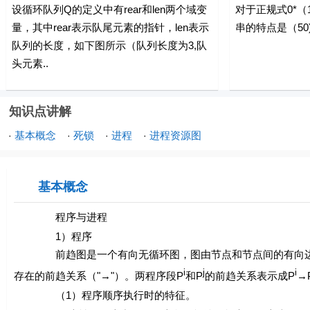
设循环队列Q的定义中有rear和len两个域变
对于正规式0*（1
量，其中rear表示队尾元素的指针，len表示
串的特点是（50)
队列的长度，如下图所示（队列长度为3,队
头元素..
知识点讲解
基本概念
死锁
进程
进程资源图
·
·
·
·
基本概念
程序与进程
1）程序
前趋图是一个有向无循环图，图由节点和节点间的有向边组
i
j
i
存在的前趋关系（"→"）。两程序段
P
和
P
的前趋关系表示成
P
→
（1）程序顺序执行时的特征。