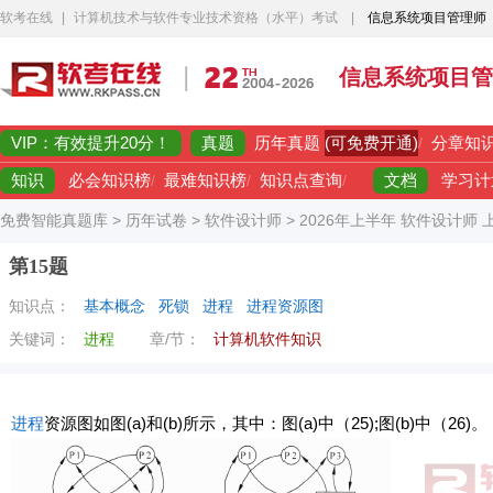
软考在线
|
计算机技术与软件专业技术资格（水平）考试
|
信息系统项目管理师
信息系统项目管
VIP：有效提升20分！
真题
(可免费开通)
历年真题
/
分章知
知识
文档
必会知识榜
/
最难知识榜
/
知识点查询
/
学习计
免费智能真题库
>
历年试卷
>
软件设计师
>
2026年上半年 软件设计师
第15题
知识点：
基本概念
死锁
进程
进程资源图
关键词：
进程
章/节：
计算机软件知识
进程
资源图如图(a)和(b)所示，其中：图(a)中（25);图(b)中（26)。