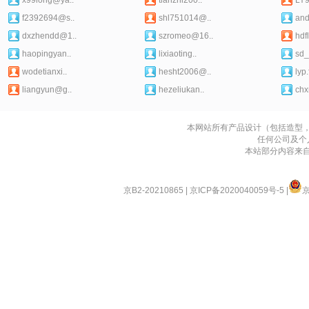
x99long@ya..
tianzhi200..
LY
f2392694@s..
shl751014@..
and
dxzhendd@1..
szromeo@16..
hdf
haopingyan..
lixiaoting..
sd_
wodetianxi..
hesht2006@..
lyp
liangyun@g..
hezeliukan..
chx
本网站所有产品设计（包括造型
任何公司及个
本站部分内容来
京B2-20210865
|
京ICP备2020040059号-5
|
京