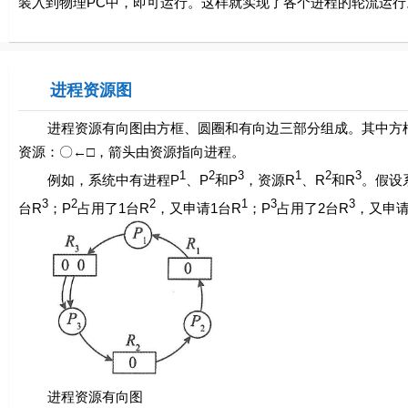
装入到物理PC中，即可运行。这样就实现了各个进程的轮流运行
进程资源图
进程资源有向图由方框、圆圈和有向边三部分组成。其中方框
资源：〇←□，箭头由资源指向进程。
1
2
3
1
2
3
例如，系统中有进程
P
、
P
和
P
，资源
R
、
R
和
R
。假设
3
2
2
1
3
3
台
R
；
P
占用了1台
R
，又申请1台
R
；
P
占用了2台
R
，又申请
进程资源有向图