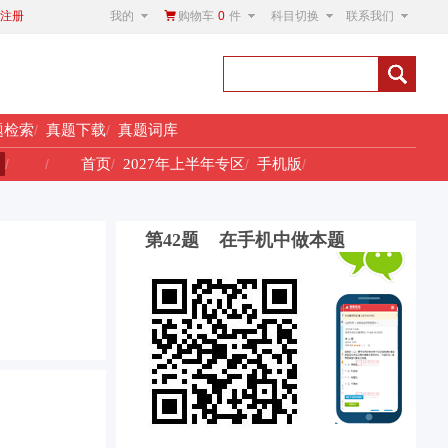
我的
购物车
0
件
科目切换
联系我们
注册
题检索
/
真题下载
/
真题词库
！
/
/
首页
/
2027年上半年专区
/
手机版
/
第42题 在手机中做本题