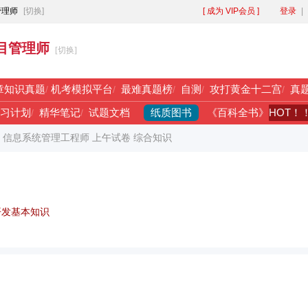
管理师
[切换]
[ 成为 VIP会员 ]
登录
|
目管理师
[切换]
章知识真题
/
机考模拟平台
/
最难真题榜
/
自测
/
攻打黄金十二宫
/
真
纸质图书
HOT！
习计划
/
精华笔记
/
试题文档
《百科全书》
年 信息系统管理工程师 上午试卷 综合知识
开发基本知识