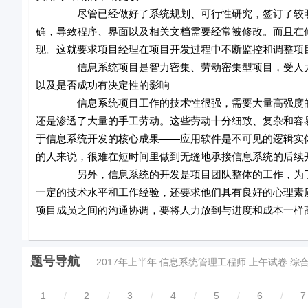
尽管已经做好了系统规划、可行性研究，签订了较明确
确，导致程序、界面以及相关文档需要经常被修改。而且在
现。这就要求项目经理在项目开发过程中不断监控和调整项
信息系统项目是智力密集、劳动密集型项目，受人力资
以及是否成功有决定性的影响
信息系统项目工作的技术性很强，需要大量高强度的脑
还是渗透了大量的手工劳动。这些劳动十分细致、复杂和容
于信息系统开发的核心成果——应用软件是不可见的逻辑实
的人来说，很难在短时间里做到无缝地承接信息系统的后续
另外，信息系统的开发是项目团队整体的工作，为了高
一定的技术水平和工作经验，还要求他们具有良好的心理素
项目成员之间的沟通协调，要将人力放到与进度和成本一样
题号导航
2017年上半年 信息系统管理工程师 上午试卷 综
1
/
2
/
3
/
4
/
5
/
6
/
7