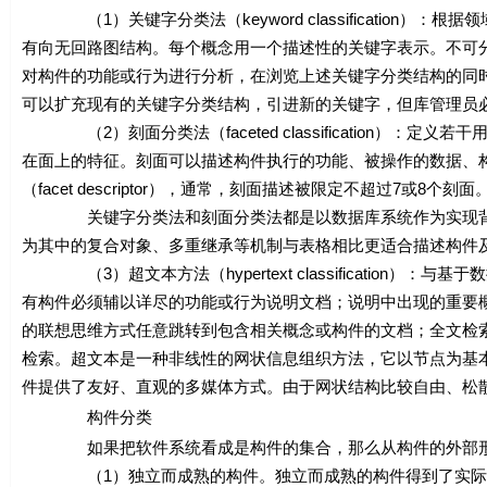
（1）关键字分类法（keyword classification
有向无回路图结构。每个概念用一个描述性的关键字表示。不可
对构件的功能或行为进行分析，在浏览上述关键字分类结构的同
可以扩充现有的关键字分类结构，引进新的关键字，但库管理员
（2）刻面分类法（faceted classification）：定
在面上的特征。刻面可以描述构件执行的功能、被操作的数据、
（facet descriptor），通常，刻面描述被限定不超过7或8个刻面
关键字分类法和刻面分类法都是以数据库系统作为实现背景
为其中的复合对象、多重继承等机制与表格相比更适合描述构件
（3）超文本方法（hypertext classification
有构件必须辅以详尽的功能或行为说明文档；说明中出现的重要
的联想思维方式任意跳转到包含相关概念或构件的文档；全文检
检索。超文本是一种非线性的网状信息组织方法，它以节点为基
件提供了友好、直观的多媒体方式。由于网状结构比较自由、松
构件分类
如果把软件系统看成是构件的集合，那么从构件的外部形态
（1）独立而成熟的构件。独立而成熟的构件得到了实际运