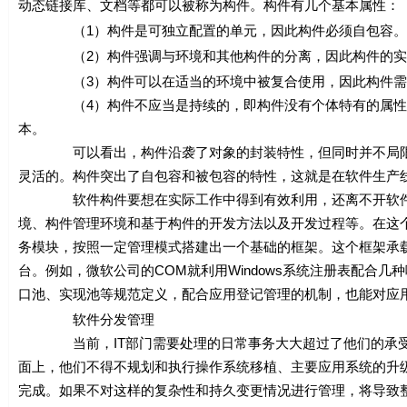
动态链接库、文档等都可以被称为构件。构件有几个基本属性：
（1）构件是可独立配置的单元，因此构件必须自包容。
（2）构件强调与环境和其他构件的分离，因此构件的实现
（3）构件可以在适当的环境中被复合使用，因此构件需要
（4）构件不应当是持续的，即构件没有个体特有的属性，
本。
可以看出，构件沿袭了对象的封装特性，但同时并不局限于
灵活的。构件突出了自包容和被包容的特性，这就是在软件生产
软件构件要想在实际工作中得到有效利用，还离不开软件平
境、构件管理环境和基于构件的开发方法以及开发过程等。在这
务模块，按照一定管理模式搭建出一个基础的框架。这个框架承
台。例如，微软公司的COM就利用Windows系统注册表配合
口池、实现池等规范定义，配合应用登记管理的机制，也能对应
软件分发管理
当前，IT部门需要处理的日常事务大大超过了他们的承受能
面上，他们不得不规划和执行操作系统移植、主要应用系统的升
完成。如果不对这样的复杂性和持久变更情况进行管理，将导致