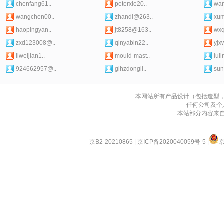
chenfang61..
peterxie20..
wan
wangchen00..
zhandl@263..
xum
haopingyan..
jt8258@163..
wx
zxd123008@..
qinyabin22..
yjx
liweijian1..
mould-mast..
lul
924662957@..
glhzdongli..
sun
本网站所有产品设计（包括造型
任何公司及个
本站部分内容来
京B2-20210865
|
京ICP备2020040059号-5
|
京