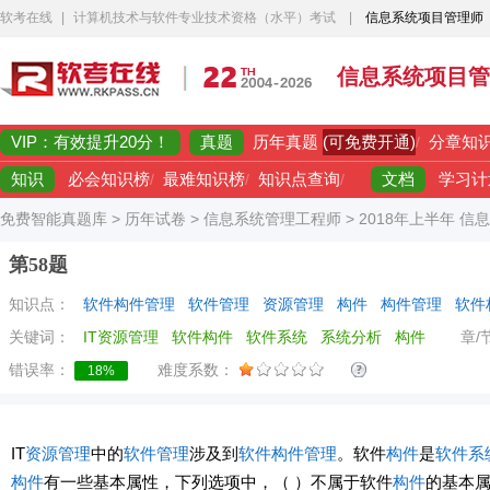
软考在线
|
计算机技术与软件专业技术资格（水平）考试
|
信息系统项目管理师
信息系统项目管
VIP：有效提升20分！
真题
(可免费开通)
历年真题
/
分章知
知识
文档
必会知识榜
/
最难知识榜
/
知识点查询
/
学习计
免费智能真题库
>
历年试卷
>
信息系统管理工程师
>
2018年上半年 
第58题
知识点：
软件构件管理
软件管理
资源管理
构件
构件管理
软件
关键词：
IT资源管理
软件构件
软件系统
系统分析
构件
章/
错误率：
难度系数：
18%
IT
资源管理
中的
软件管理
涉及到
软件
构件
管理
。软件
构件
是
软件系
构件
有一些基本属性，下列选项中，（ ）不属于软件
构件
的基本