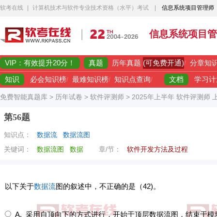
软考在线
|
计算机技术与软件专业技术资格（水平）考试
|
信息系统项目管理师
信息系统项目管
VIP：有效提升20分！
真题
(可免费开通)
历年真题
/
分章知
知识
文档
必会知识榜
/
最难知识榜
/
知识点查询
/
学习计
免费智能真题库
>
历年试卷
>
软件评测师
>
2025年上半年 软件评测师
第56题
知识点：
数据流
数据流图
关键词：
数据流图
数据
章/节：
软件开发方法及过程
以下关于
数据流
图的叙述中，不正确的是（42)。
A. 采用自顶向下的方式进行，开始于顶层数据流图，结束于模