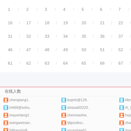
1
/
2
/
3
/
4
/
5
/
6
/
7
/
16
/
17
/
18
/
19
/
20
/
21
/
22
/
31
/
32
/
33
/
34
/
35
/
36
/
37
/
46
/
47
/
48
/
49
/
50
/
51
/
52
/
61
/
62
/
63
/
64
/
65
/
66
/
67
/
在线人数
chenglang1..
fuqinh@126..
lif
lml69@sohu..
smasa00220..
rh_
mayantang2..
chenxiaohw..
huj
wangweinan..
ljfgoodluc..
zha
68tianshi@..
younglaw01..
jina