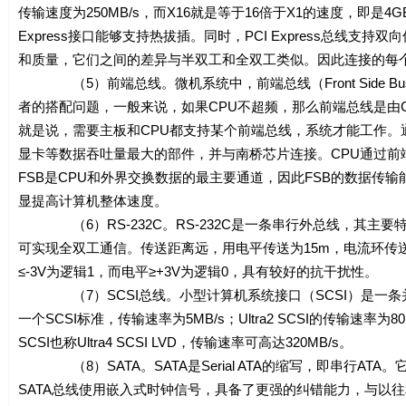
传输速度为250MB/s，而X16就是等于16倍于X1的速度，即是4GB/s
Express接口能够支持热拔插。同时，PCI Express总
和质量，它们之间的差异与半双工和全双工类似。因此连接的每
（5）前端总线。微机系统中，前端总线（Front Side B
者的搭配问题，一般来说，如果CPU不超频，那么前端总线是由
就是说，需要主板和CPU都支持某个前端总线，系统才能工作。
显卡等数据吞吐量最大的部件，并与南桥芯片连接。CPU通过前
FSB是CPU和外界交换数据的最主要通道，因此FSB的数据传
显提高计算机整体速度。
（6）RS-232C。RS-232C是一条串行外总线，其主
可实现全双工通信。传送距离远，用电平传送为15m，电流环传
≤-3V为逻辑1，而电平≥+3V为逻辑0，具有较好的抗干扰性。
（7）SCSI总线。小型计算机系统接口（SCSI）是一条并
一个SCSI标准，传输速率为5MB/s；Ultra2 SCSI的传输速率为80MB/s；
SCSI也称Ultra4 SCSI LVD，传输速率可高达320MB/s。
（8）SATA。SATA是Serial ATA的缩写，即串行A
SATA总线使用嵌入式时钟信号，具备了更强的纠错能力，与以