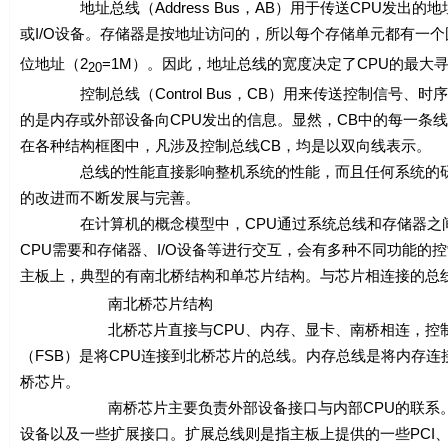
地址总线（Address Bus，AB）用于传送CPU发出的
或I/O设备。存储器是按地址访问的，所以每个存储单元都有一个
位地址（2
=1M）。因此，地址总线的宽度决定了CPU的最大
20
控制总线（Control Bus，CB）用来传送控制信号、时
的是内存或外部设备向CPU发出的信息。显然，CB中的每一条
在各种结构框图中，凡涉及控制总线CB，均是以双向线表示。
总线的性能直接影响整机系统的性能，而且任何系统的研制
的改进而不断发展与完善。
在计算机的概念模型中，CPU通过系统总线和存储器之间直
CPU需要和存储器、I/O设备等进行交互，会有多种不同功能
主板上，典型的有南北桥结构和单芯片结构。与芯片相连接的总线
南北桥芯片结构
北桥芯片直接与CPU、内存、显卡、南桥相连，控制着C
（FSB）是将CPU连接到北桥芯片的总线。内存总线是将内存连
桥芯片。
南桥芯片主要负责外部设备接口与内部CPU的联系。其中，通过
设备以及一些扩展接口。扩展总线则是指主板上提供的一些PCI、