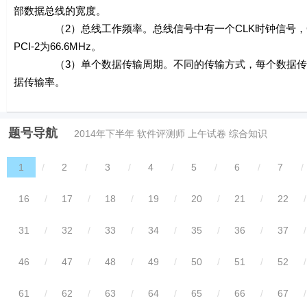
部数据总线的宽度。
（2）总线工作频率。总线信号中有一个CLK时钟信号，CLK越高每秒
PCI-2为66.6MHz。
（3）单个数据传输周期。不同的传输方式，每个数据传输所用C
据传输率。
题号导航
2014年下半年 软件评测师 上午试卷 综合知识
1
/
2
/
3
/
4
/
5
/
6
/
7
/
16
/
17
/
18
/
19
/
20
/
21
/
22
/
31
/
32
/
33
/
34
/
35
/
36
/
37
/
46
/
47
/
48
/
49
/
50
/
51
/
52
/
61
/
62
/
63
/
64
/
65
/
66
/
67
/