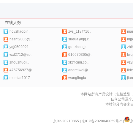
在线人数
hqyzhaopin..
zys_118@16..
ma
hesht2006@..
sueua@qq.c..
mjp
yqj0502021..
gu_zhongju..
zhi
wxl2712@so..
616670365@..
lwq
zhouzhuoli..
xk@cimr.co..
yzy
476756927@..
andrelwei@..
lid
mumiar1017..
wanglingta..
jia
本网站所有产品设计（包括造型
任何公司及个
本站部分内容来
京B2-20210865
|
京ICP备2020040059号-5
|
京