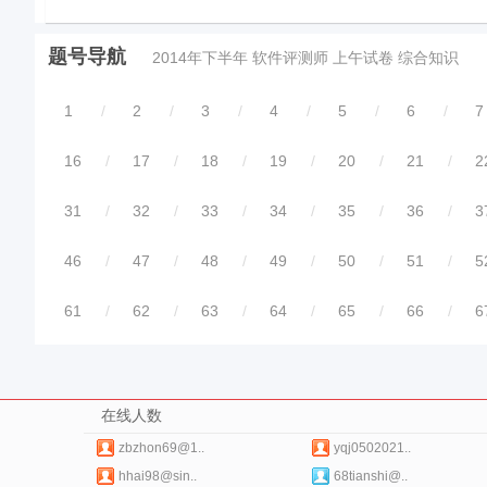
题号导航
2014年下半年 软件评测师 上午试卷 综合知识
1
/
2
/
3
/
4
/
5
/
6
/
7
16
/
17
/
18
/
19
/
20
/
21
/
2
31
/
32
/
33
/
34
/
35
/
36
/
3
46
/
47
/
48
/
49
/
50
/
51
/
5
61
/
62
/
63
/
64
/
65
/
66
/
6
在线人数
zbzhon69@1..
yqj0502021..
hhai98@sin..
68tianshi@..