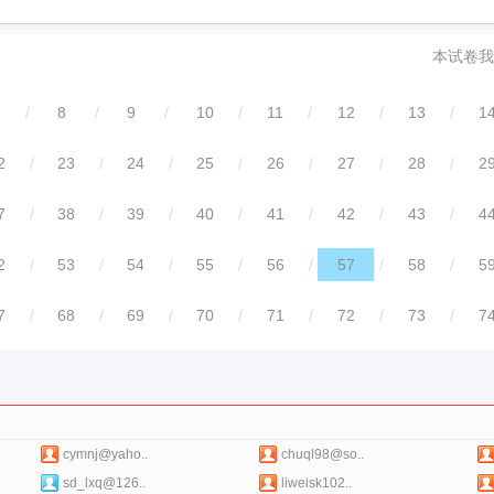
本试卷我
/
8
/
9
/
10
/
11
/
12
/
13
/
1
2
/
23
/
24
/
25
/
26
/
27
/
28
/
2
7
/
38
/
39
/
40
/
41
/
42
/
43
/
4
2
/
53
/
54
/
55
/
56
/
57
/
58
/
5
7
/
68
/
69
/
70
/
71
/
72
/
73
/
7
cymnj@yaho..
chuql98@so..
sd_lxq@126..
liweisk102..