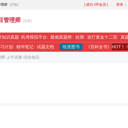
管理师
[切换]
[ 成为 VIP会员 ]
登录
|
目管理师
[切换]
章知识真题
/
机考模拟平台
/
最难真题榜
/
自测
/
攻打黄金十二宫
/
真
纸质图书
HOT！
习计划
/
精华笔记
/
试题文档
《百科全书》
测师 上午试卷 综合知识