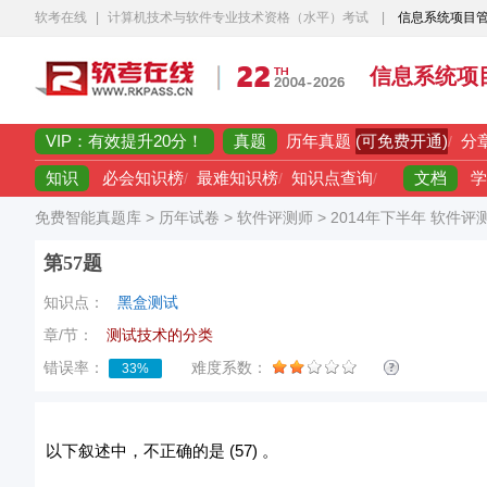
软考在线
|
计算机技术与软件专业技术资格（水平）考试
|
信息系统项目
信息系统项
VIP：有效提升20分！
真题
(可免费开通)
历年真题
/
分
知识
文档
必会知识榜
/
最难知识榜
/
知识点查询
/
学
免费智能真题库
>
历年试卷
>
软件评测师
>
2014年下半年 软件评
第57题
知识点：
黑盒测试
章/节：
测试技术的分类
错误率：
难度系数：
33%
以下叙述中，不正确的是 (57) 。