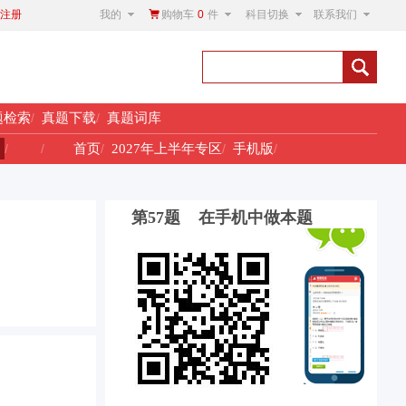
我的
购物车
0
件
科目切换
联系我们
注册
题检索
/
真题下载
/
真题词库
！
/
/
首页
/
2027年上半年专区
/
手机版
/
第57题 在手机中做本题