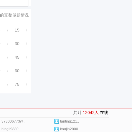
的完整做题情况
4
/
15
/
9
/
30
/
4
/
45
/
9
/
60
/
4
/
75
/
共计
12042人
在线
373006773@..
tanting121..
bingli9880..
koujia2000..