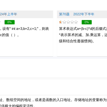
024年上半年
第70题
2022年下半年
0%
0%
“ int a=3,b=2,c=1;”，则表
算术表达式a+(b-c)*d的后缀式是(
c的值（ ）。
*表示算术的减、加.乘运算，
级和结合性遵循惯例)。
、数组空间的地址，或者是函数的入口地址。存储地址的变量称为
提供极大的编程灵活性。