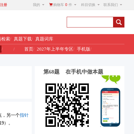
我的
购物车
0
件
科目切换
联系我们
注册
题检索
/
真题下载
/
真题词库
！
/
/
首页
/
2027年上半年专区
/
手机版
/
第68题 在手机中做本题
点，另一个
指针
9）。