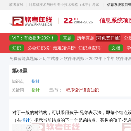
软考在线
|
计算机技术与软件专业技术资格（水平）考试
|
信息系统项目
信息系统项
VIP：有效提升20分！
真题
(可免费开通)
历年真题
/
分
知识
文档
必会知识榜
/
最难知识榜
/
知识点查询
/
学
免费智能真题库
>
历年试卷
>
软件评测师
>
2022年下半年 软件评
第68题
知识点：
指针
关键词：
指针
章/节：
程序设计语言知识
对于一般的树结构，可以采用孩子-兄弟表示法，即每个结点
（右
指针
）指示当前结点的下一个兄弟结点。某树的孩子-兄