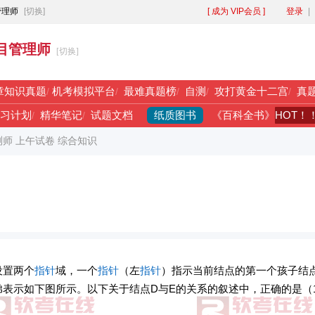
管理师
[切换]
[ 成为 VIP会员 ]
登录
|
目管理师
[切换]
章知识真题
/
机考模拟平台
/
最难真题榜
/
自测
/
攻打黄金十二宫
/
真
纸质图书
HOT！
习计划
/
精华笔记
/
试题文档
《百科全书》
测师 上午试卷 综合知识
设置两个
指针
域，一个
指针
（左
指针
）指示当前结点的第一个孩子结
弟表示如下图所示。以下关于结点D与E的关系的叙述中，正确的是（1