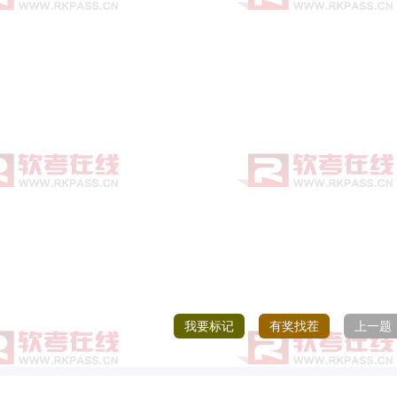
我要标记
有奖找茬
上一题