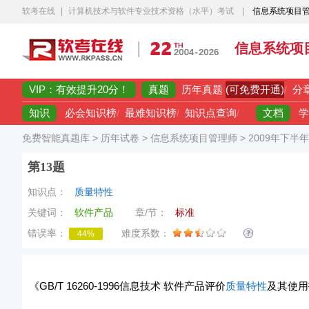
软考在线
|
计算机技术与软件专业技术资格（水平）考试
|
信息系统项目
信息系统项
VIP：有效提升20分！
真题
(可免费开通)
历年真题
/
分
知识
文档
必会知识榜
/
最难知识榜
/
知识点查询
/
学
免费智能真题库
>
历年试卷
>
信息系统项目管理师
>
2009年下半
第13题
知识点：
质量特性
关键词：
软件产品
章/节：
标准
错误率：
难度系数：
44%
《GB/T 16260-1996信息技术 软件产品评价
质量特性
及其使用