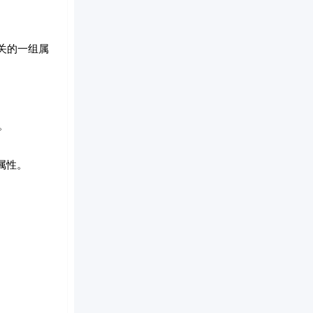
关的一组属
。
属性。