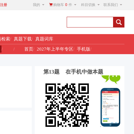
我的
购物车
0
件
科目切换
联系我们
注册
题检索
/
真题下载
/
真题词库
！
/
/
首页
/
2027年上半年专区
/
手机版
/
第13题 在手机中做本题
。