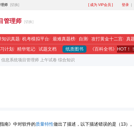
管理师
[切换]
[ 成为 VIP会员 ]
登录
|
目管理师
[切换]
章知识真题
/
机考模拟平台
/
最难真题榜
/
自测
/
攻打黄金十二宫
/
真
纸质图书
HOT！
习计划
/
精华笔记
/
试题文档
《百科全书》
年 信息系统项目管理师 上午试卷 综合知识
指南》中对软件的
质量特性
做出了描述，以下描述错误的是（13）