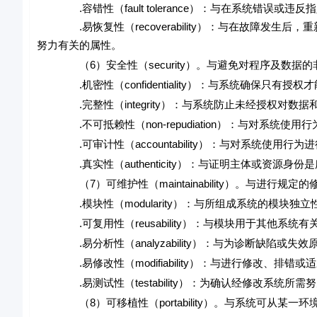
.容错性（fault tolerance）：与在系统错误或
.易恢复性（recoverability）：与在故障发生
努力有关的属性。
（6）安全性（security）。与避免对程序及数据
.机密性（confidentiality）：与系统确保只有授
.完整性（integrity）：与系统防止未经授权对数
.不可抵赖性（non-repudiation）：与对系统使
.可审计性（accountability）：与对系统使用行为
.真实性（authenticity）：与证明主体或资源身份
（7）可维护性（maintainability）。与进行规
.模块性（modularity）：与所组成系统的模块独立
.可复用性（reusability）：与模块用于其他系统有
.易分析性（analyzability）：与为诊断缺陷或
.易修改性（modifiability）：与进行修改、排错
.易测试性（testability）：为确认经修改系统所需
（8）可移植性（portability）。与系统可从某一