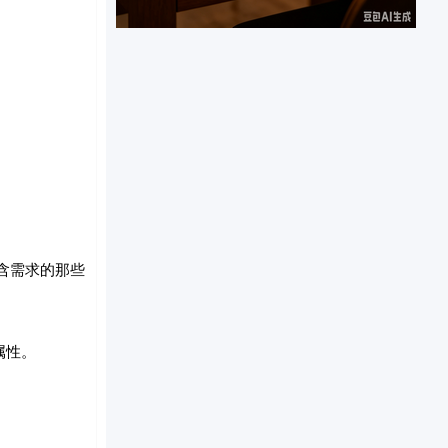
隐含需求的那些
属性。
。