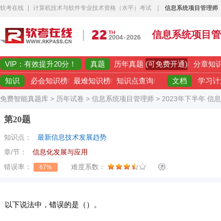
软考在线
|
计算机技术与软件专业技术资格（水平）考试
|
信息系统项目管理师
信息系统项目管
VIP：有效提升20分！
真题
(可免费开通)
历年真题
/
分章知
知识
文档
必会知识榜
/
最难知识榜
/
知识点查询
/
学习计
免费智能真题库
>
历年试卷
>
信息系统项目管理师
>
2023年下半年 
第20题
知识点：
最新信息技术发展趋势
章/节：
信息化发展与应用
错误率：
难度系数：
67%
以下说法中，错误的是（）。