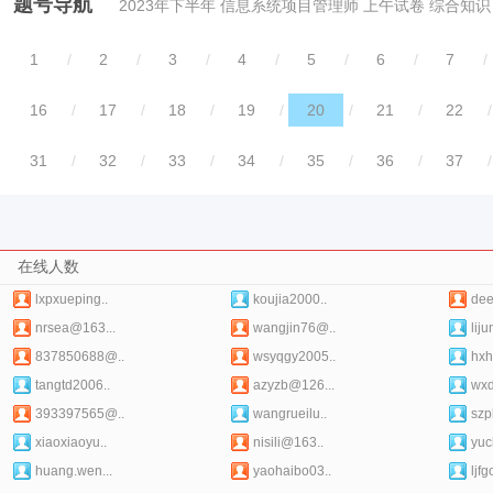
题号导航
2023年下半年 信息系统项目管理师 上午试卷 综合知识
1
/
2
/
3
/
4
/
5
/
6
/
7
/
16
/
17
/
18
/
19
/
20
/
21
/
22
/
31
/
32
/
33
/
34
/
35
/
36
/
37
/
在线人数
lxpxueping..
koujia2000..
dee
nrsea@163...
wangjin76@..
lij
837850688@..
wsyqgy2005..
hxh
tangtd2006..
azyzb@126...
wxd
393397565@..
wangrueilu..
szp
xiaoxiaoyu..
nisili@163..
yuc
huang.wen...
yaohaibo03..
ljfg