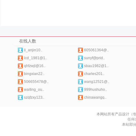
在线人数
li_anjin10..
605061364@..
lcd_1981@1..
sunyf@prid..
qhfzwjl@16..
sbau1982@1..
bingxian22..
charles201..
506655478@..
wang12521@..
waiting_ou..
999hushuho..
szqfzxy123..
chinawangq..
本网站所有产品设计（
任何
本站部