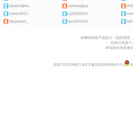
libolmx@ho..
lxxhhss@ya..
85
lizhou3912..
cj25828203..
ran
fanyanwei_..
leo1991326..
lizh
本网站所有产品设计（包括造型
任何公司及个
本站部分内容来
京B2-20210865
|
京ICP备2020040059号-5
|
京