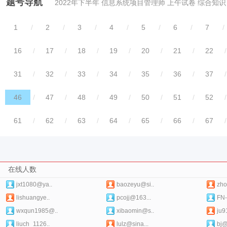
题号导航
2022年下半年 信息系统项目管理师 上午试卷 综合知识
1
/
2
/
3
/
4
/
5
/
6
/
7
/
16
/
17
/
18
/
19
/
20
/
21
/
22
/
31
/
32
/
33
/
34
/
35
/
36
/
37
/
46
/
47
/
48
/
49
/
50
/
51
/
52
/
61
/
62
/
63
/
64
/
65
/
66
/
67
/
在线人数
jxt1080@ya..
baozeyu@si..
zho
lishuangye..
pcojj@163...
FN
wxqun1985@..
xibaomin@s..
ju9
liuch_1126..
lulz@sina...
bj@j