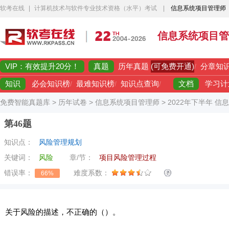
软考在线
|
计算机技术与软件专业技术资格（水平）考试
|
信息系统项目管理师
信息系统项目管
VIP：有效提升20分！
真题
(可免费开通)
历年真题
/
分章知
知识
文档
必会知识榜
/
最难知识榜
/
知识点查询
/
学习计
免费智能真题库
>
历年试卷
>
信息系统项目管理师
>
2022年下半年 
第46题
知识点：
风险管理规划
关键词：
风险
章/节：
项目风险管理过程
错误率：
难度系数：
66%
关于风险的描述，不正确的（）。