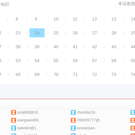
本试卷我
合知识
/
8
/
9
/
10
/
11
/
12
/
13
/
1
2
/
23
/
24
/
25
/
26
/
27
/
28
/
2
7
/
38
/
39
/
40
/
41
/
42
/
43
/
4
2
/
53
/
54
/
55
/
56
/
57
/
58
/
5
7
/
68
/
69
/
70
/
71
/
72
/
73
/
7
jsmj666@16..
zhentian19..
wangwei409..
799505777@..
xykinkin@1..
luoxiaoyan..