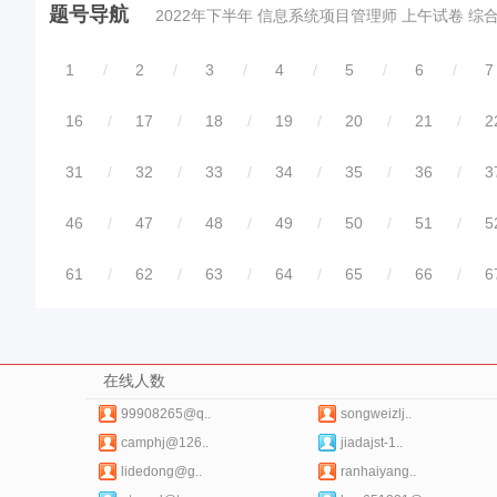
题号导航
2022年下半年 信息系统项目管理师 上午试卷 综
1
/
2
/
3
/
4
/
5
/
6
/
7
16
/
17
/
18
/
19
/
20
/
21
/
2
31
/
32
/
33
/
34
/
35
/
36
/
3
46
/
47
/
48
/
49
/
50
/
51
/
5
61
/
62
/
63
/
64
/
65
/
66
/
6
在线人数
99908265@q..
songweizlj..
camphj@126..
jiadajst-1..
lidedong@g..
ranhaiyang..