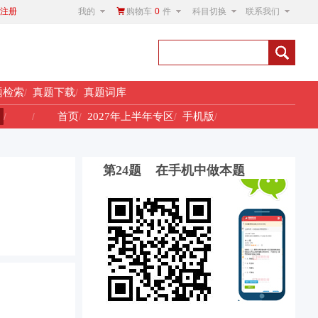
我的
购物车
0
件
科目切换
联系我们
注册
题检索
/
真题下载
/
真题词库
！
/
/
首页
/
2027年上半年专区
/
手机版
/
第24题 在手机中做本题