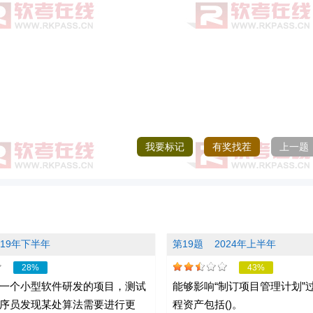
我要标记
有奖找茬
上一题
019年下半年
第19题
2024年上半年
28%
43%
一个小型软件研发的项目，测试
能够影响“制订项目管理计划”
序员发现某处算法需要进行更
程资产包括()。