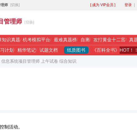
管理师
[切换]
[ 成为 VIP会员 ]
登录
|
目管理师
[切换]
章知识真题
/
机考模拟平台
/
最难真题榜
/
自测
/
攻打黄金十二宫
/
真
纸质图书
HOT！
习计划
/
精华笔记
/
试题文档
《百科全书》
年 信息系统项目管理师 上午试卷 综合知识
控制活动。