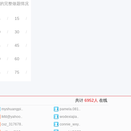
的完整做题情况
4
/
15
/
9
/
30
/
4
/
45
/
9
/
60
/
4
/
75
/
共计
6952人
在线
myshuangpi..
pamela.081..
lkfd@yahoo..
wodexiajia..
cxz_317678..
connie_wxy..