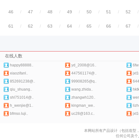
46
/
47
/
48
/
49
/
50
/
51
/
52
/
61
/
62
/
63
/
64
/
65
/
66
/
67
/
在线人数
happy88888..
yd_2008@16..
6fw
xiaozifanl..
447561174@..
jxt
852691238@..
99908265@q..
64
qiu_shuang..
wang.zhida..
hkt
shl751014@..
zhangwh120..
we
h_wenjie@1..
kingman_we..
liz
bfmso.luji..
uc28@163.c..
jxt
本网站所有产品设计（包括造型
任何公司及个