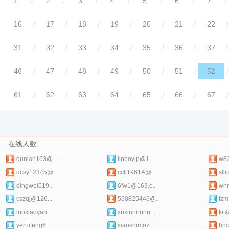
1
/
2
/
3
/
4
/
5
/
6
/
7
/
16
/
17
/
18
/
19
/
20
/
21
/
22
/
31
/
32
/
33
/
34
/
35
/
36
/
37
/
46
/
47
/
48
/
49
/
50
/
51
/
52
/
61
/
62
/
63
/
64
/
65
/
66
/
67
/
在线人数
qunlan163@..
linboylp@1..
w82
dcsy12345@..
cclj1961A@..
sll
dingwei619..
6fw1@163.c..
wh
cszqj@126...
598825446@..
tzm
luoxiaoyan..
xuxinnnnnn..
kit
yeruifeng6..
xiaoshimoz..
hnc