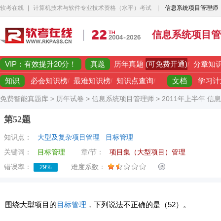
软考在线
|
计算机技术与软件专业技术资格（水平）考试
|
信息系统项目管理师
信息系统项目管
VIP：有效提升20分！
真题
(可免费开通)
历年真题
/
分章知
知识
文档
必会知识榜
/
最难知识榜
/
知识点查询
/
学习计
免费智能真题库
>
历年试卷
>
信息系统项目管理师
>
2011年上半年 
第52题
知识点：
大型及复杂项目管理
目标管理
关键词：
目标管理
章/节：
项目集（大型项目）管理
错误率：
难度系数：
29%
围绕大型项目的
目标管理
，下列说法不正确的是（52）。