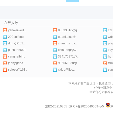
在线人数
yanweiwei1..
85533516@q..
czc
2001qifeng..
guanketao@..
wds
dgrly@163...
zhang_shua..
pll
guchuan668..
chihuang@w..
liu
yanghaibin..
334175971@..
hy_
jenny.gdqa..
906661038@..
fzm
sdjese@163..
xklee@live..
sun
本网站所有产品设计（包括造型
任何公司及个
本站部分内容来
京B2-20210865
|
京ICP备2020040059号-5
|
京