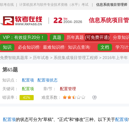
软考在线
|
计算机技术与软件专业技术资格（水平）考试
|
信息系统项目管理师
信息系统项目管
VIP：有效提升20分！
真题
(可免费开通)
历年真题
/
分章知
知识
文档
必会知识榜
/
最难知识榜
/
知识点查询
/
学习计
免费智能真题库
>
历年试卷
>
系统集成项目管理工程师
>
2016年上半
第65题
知识点：
配置项
配置项状态
关键词：
配置项
章/节：
配置管理
错误率：
难度系数：
41%
配置项
的状态可分为“草稿”、“正式”和“修改”三种。以下关于
配置项