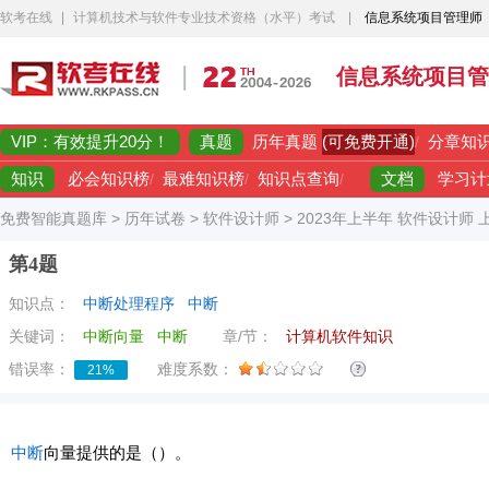
软考在线
|
计算机技术与软件专业技术资格（水平）考试
|
信息系统项目管理师
信息系统项目管
VIP：有效提升20分！
真题
(可免费开通)
历年真题
/
分章知
知识
文档
必会知识榜
/
最难知识榜
/
知识点查询
/
学习计
免费智能真题库
>
历年试卷
>
软件设计师
>
2023年上半年 软件设计师
第4题
知识点：
中断处理程序
中断
关键词：
中断向量
中断
章/节：
计算机软件知识
错误率：
难度系数：
21%
中断
向量提供的是（）。