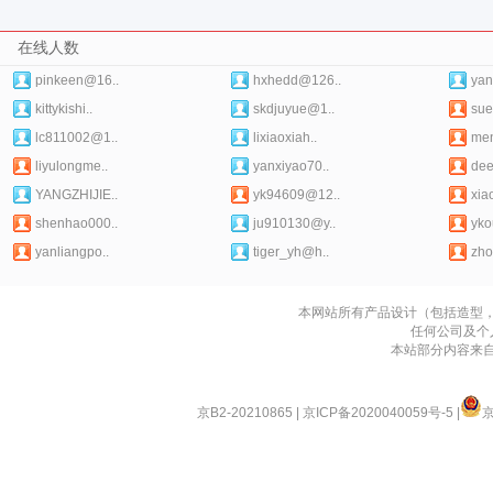
在线人数
pinkeen@16..
hxhedd@126..
yan
kittykishi..
skdjuyue@1..
sue
lc811002@1..
lixiaoxiah..
me
liyulongme..
yanxiyao70..
dee
YANGZHIJIE..
yk94609@12..
xia
shenhao000..
ju910130@y..
yko
yanliangpo..
tiger_yh@h..
zho
本网站所有产品设计（包括造型
任何公司及个
本站部分内容来
京B2-20210865
|
京ICP备2020040059号-5
|
京