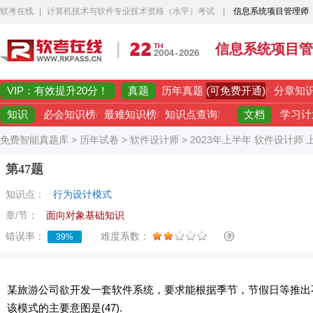
软考在线
|
计算机技术与软件专业技术资格（水平）考试
|
信息系统项目管理师
信息系统项目管
VIP：有效提升20分！
真题
(可免费开通)
历年真题
/
分章知
知识
文档
必会知识榜
/
最难知识榜
/
知识点查询
/
学习计
免费智能真题库
>
历年试卷
>
软件设计师
>
2023年上半年 软件设计师
第47题
知识点：
行为设计模式
章/节：
面向对象基础知识
错误率：
难度系数：
39%
某旅游公司欲开发一套软件系统，要求能根据季节，节假日等推出不
该模式的主要意图是(47).