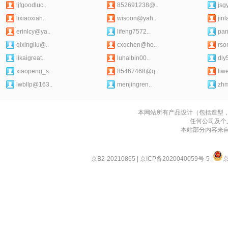
ljfgoodluc..
852691238@..
jsgy
lixiaoxiah..
wisoon@yah..
jinl
erinlcy@ya..
lifeng7572..
pan
qixingliu@..
cxqchen@ho..
rso
likaigreat..
luhaibin00..
dly
xiaopeng_s..
85467468@q..
liwe
lwbllp@163..
menjingren..
zh
本网站所有产品设计（包括造型
任何公司及个
本站部分内容来
京B2-20210865
|
京ICP备2020040059号-5
|
京