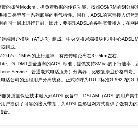
拨号Modem，担负着数据的传送功能。按照OSI/RM的划分标准
接口类型等一系列底层的电气特性。同样，ADSL的宽带接入仍然
的同一层上进行开封。因此，要实现ADSL的各种宽带接入，在网
端用户模块（ATU-R）组成。中央交换局端模块包括中心ADSL M
波器组成。
kb/s～1Mb/s的上行速率，有效传输距离在3～5km左右。
e。G. DMT是全速率的ADSL标准，提供支持8Mb/s的下行速率，及1
lephone Service，普通老式电话服务）分离器，比较复杂且价格昂贵。G
司的远程用户分离线路。正式称呼为ITU-T标准G-992.2的G. L
务质量保证技术融入到ADSL设备中，DSLAM（ADSL的用户集中
一用户提供了可靠的接入带宽，为ADSL星形组网方式提供了强有力
结合。