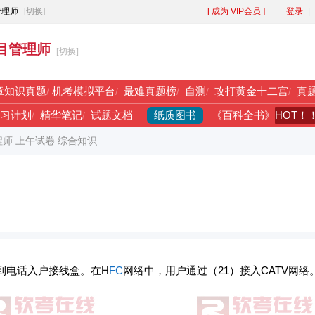
管理师
[切换]
[ 成为 VIP会员 ]
登录
|
目管理师
[切换]
章知识真题
/
机考模拟平台
/
最难真题榜
/
自测
/
攻打黄金十二宫
/
真
纸质图书
HOT！
习计划
/
精华笔记
/
试题文档
《百科全书》
程师 上午试卷 综合知识
到电话入户接线盒。在H
FC
网络中，用户通过（21）接入CATV网络