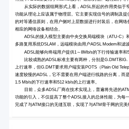
从实际的数据组网形式上看，ADSL所起的作用类似于窄带的
功能从理论上应该属于物理层。它主要实现信号的调制及提供
的对等通信原则，在用户侧对上层数据进行封装后，在网络侧
相应的网络设备相结合。
ADSL的接入模型主要由中央交换局端模块（ATU-C）和远
多路复用系统DSLAM，远端模块由用户ADSL Modem和滤
ADSL能够向终端用户提供1～8Mb/s的下行传输速率和512
比较成熟的ADSL标准主要有两种，分别是G.DMT和G. Lit
上行速率，但G.DMT要求用户端安装POTS（Plain Old Te
速度较慢的ADSL，它不需要在用户端进行线路的分离，而是电话公
1.5 Mb/s的下行速率和512 kb/s的上行速率。
目前，众多ADSL厂商在技术实现上，普遍将先进的ATM服
功能的引入，不仅提高了整个ADSL接入的总体性能，为每
完成了与ATM接口的无缝互联，实现了与ATM骨干网的完美