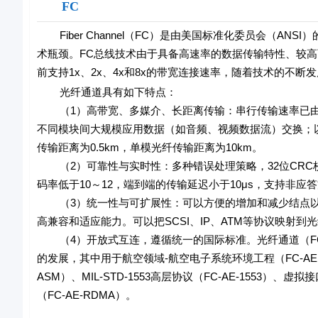
FC
Fiber Channel（FC）是由美国标准化委员会（ANS
术瓶颈。FC总线技术由于具备高速率的数据传输特性、较
前支持1x、2x、4x和8x的带宽连接速率，随着技术的不
光纤通道具有如下特点：
（1）高带宽、多媒介、长距离传输：串行传输速率已由最初
不同模块间大规模应用数据（如音频、视频数据流）交换；
传输距离为0.5km，单模光纤传输距离为10km。
（2）可靠性与实时性：多种错误处理策略，32位CRC
码率低于10～12，端到端的传输延迟小于10μs，支持非应
（3）统一性与可扩展性：可以方便的增加和减少结点以
高兼容和适应能力。可以把SCSI、IP、ATM等协议映射
（4）开放式互连，遵循统一的国际标准。光纤通道（FC
的发展，其中用于航空领域-航空电子系统环境工程（FC-AE
ASM）、MIL-STD-1553高层协议（FC-AE-1553）、虚
（FC-AE-RDMA）。