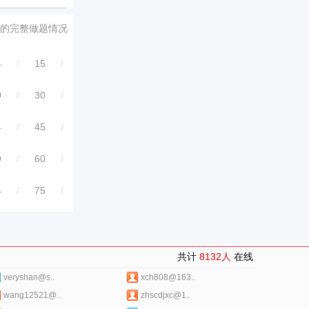
的完整做题情况
4
/
15
/
9
/
30
/
4
/
45
/
9
/
60
/
4
/
75
/
共计
8132人
在线
veryshan@s..
xch808@163..
wang12521@..
zhscdjxc@1..