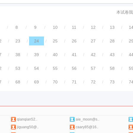
本试卷我
/
8
/
9
/
10
/
11
/
12
/
13
/
1
2
/
23
/
24
/
25
/
26
/
27
/
28
/
2
7
/
38
/
39
/
40
/
41
/
42
/
43
/
4
2
/
53
/
54
/
55
/
56
/
57
/
58
/
5
7
/
68
/
69
/
70
/
71
/
72
/
73
/
7
qianqian52..
aie_moon@s..
jiguang50@..
caary85@16..