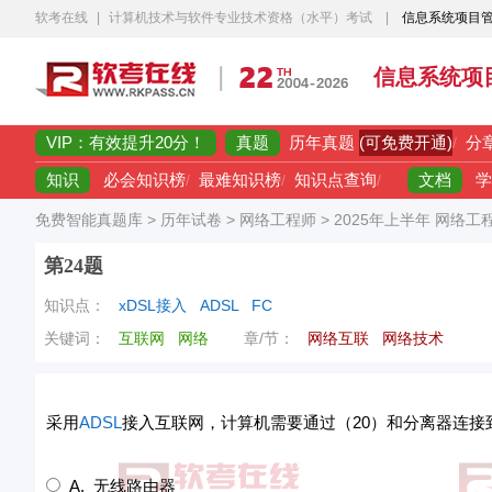
软考在线
|
计算机技术与软件专业技术资格（水平）考试
|
信息系统项目
信息系统项
VIP：有效提升20分！
真题
(可免费开通)
历年真题
/
分
知识
文档
必会知识榜
/
最难知识榜
/
知识点查询
/
学
免费智能真题库
>
历年试卷
>
网络工程师
>
2025年上半年 网络工
第24题
知识点：
xDSL接入
ADSL
FC
关键词：
互联网
网络
章/节：
网络互联
网络技术
采用
ADSL
接入互联网，计算机需要通过（20）和分离器连接
A. 无线路由器