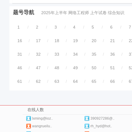
题号导航
2025年上半年 网络工程师 上午试卷 综合知识
1
/
2
/
3
/
4
/
5
/
6
/
7
16
/
17
/
18
/
19
/
20
/
21
/
2
31
/
32
/
33
/
34
/
35
/
36
/
3
46
/
47
/
48
/
49
/
50
/
51
/
5
61
/
62
/
63
/
64
/
65
/
66
/
6
在线人数
lxming@ioz..
390927286@..
wangrueilu..
rh_hyd@hot..