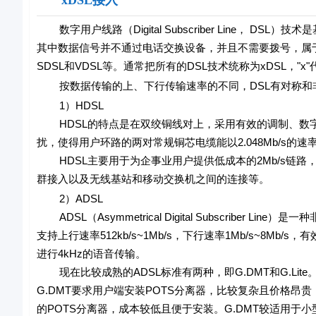
xDSL接入
数字用户线路（Digital Subscriber Line，
其中数据信号并不通过电话交换设备，并且不需要拨号，属于一
SDSL和VDSL等。通常把所有的DSL技术统称为xDSL，"x
按数据传输的上、下行传输速率的不同，DSL有对称和
1）HDSL
HDSL的特点是在双绞铜线对上，采用有效的调制、数字
扰，使得用户环路的两对常规铜芯电缆能以2.048Mb/s的速
HDSL主要用于为企事业用户提供低成本的2Mb/s链路
群接入以及无线基站和移动交换机之间的连接等。
2）ADSL
ADSL（Asymmetrical Digital Subscribe
支持上行速率512kb/s~1Mb/s，下行速率1Mb/s~8M
进行4kHz的语音传输。
现在比较成熟的ADSL标准有两种，即G.DMT和G.Lite。G
G.DMT要求用户端安装POTS分离器，比较复杂且价格昂贵；G.
的POTS分离器，成本较低且便于安装。G.DMT较适用于小型