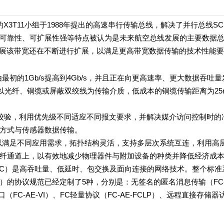
I）的X3T11小组于1988年提出的高速串行传输总线，解决了并行总线SC
高可靠性、可扩展性强等特点被认为是未来航空总线发展的主要数据
断发展该带宽还在不断进行扩展，以满足更高带宽数据传输的技术性能
的1Gb/s提高到4Gb/s，并且正在向更高速率、更大数据吞吐量
以光纤、铜缆或屏蔽双绞线为传输介质，低成本的铜缆传输距离为25
校验，利用优先级不同适应不同报文要求，并解决媒介访问控制时的
答方式与传感器数据传输。
满足不同应用需求，拓扑结构灵活，支持多层次系统互连，利用高
到光纤通道上，以有效地减少物理器件与附加设备的种类并降低经济成
）是高吞吐量、低延时、包交换及面向连接的网络技术。整个标准
）的协议规范已经定制了5种，分别是：无签名的匿名消息传输（FC-
拟接口（FC-AE-VI）、FC轻量协议（FC-AE-FCLP）、远程直接存储