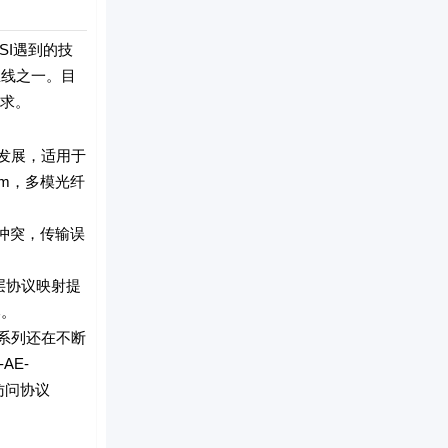
SI遇到的技
总线之一。目
要求。
发展，适用于
m，多模光纤
冲突，传输误
层协议映射提
本。
系列还在不断
AE-
器访问协议