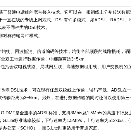
 DSL）技术是基于普通电话线的宽带接入技术。它可以在一根铜线上分别传送数
直在线的专线上网方式。DSL有许多模式，如ADSL、RADSL、H
"代表不同种类的DSL技术。
非对称传输两种模式。
均衡、回波抵消、信道编码等技术，均衡全部频段的线路损耗，消
率全双工地进行数据传输，中继距离达3~5km。
，包括会议电视线路、局域网互联、高速数据租用线、用户交换机的互联
r Line）是一种非对称DSL技术，可在现有任意双绞线上传输，误码率低。ADSL
b/s，有效传输距离为3~5km。另外，在进行数据传输的同时还可以使用第
.DMT是全速率的ADSL标准，支持8Mb/s及1.5Mb/s的高速下行
Lite标准速率较低，下行速率为1.5Mb/s，上行速率为512kb/s
办公室（SOHO），而G.Lite则更适用于普通家庭。