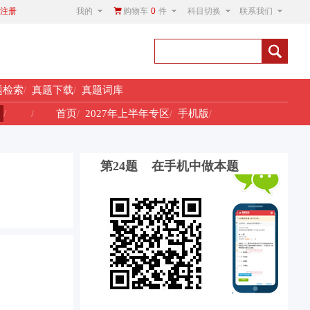
我的
购物车
0
件
科目切换
联系我们
注册
题检索
/
真题下载
/
真题词库
！
/
/
首页
/
2027年上半年专区
/
手机版
/
第24题 在手机中做本题
。