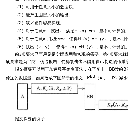
（1）可用于任意大小的数据块。
（2）能产生固定大小的输出。
（3）软／硬件容易实现。
（4）对于任意
m
，找出
x
，满足
H
（
x
）=
m
，是不可计算的
（5）对于任意
x
，找出
y
≠
x
，使得
H
（
x
）=
H
（
y
），是不可
（6）找出（
x
，
y
），使得
H
（
x
）=
H
（
y
），是不可计算的
前3项要求显而易见是实际应用和实现的需要。第4项要求就
项要求是为了防止伪造攻击，使得攻击者不能用自己制造的假消
报文摘要可以用于加速数字签名算法，在下图中，BB发给B的
BB
传送的数据量。如果改成下图所示的报文，
K
（A，
t
，P）减少
报文摘要的例子