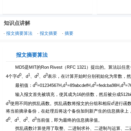
知识点讲解
报文摘要算法
报文摘要
摘要
·
·
·
报文摘要算法
MD5是MIT的Ron Rivest（RFC 1321）提出的。算
0
1
2
3
4个字
d
、
d
、d
、d
表示，在计算开始时分别初始化为常数，然
0
1
2
3
最初值：
d
=01234567H,
d
=89abcdefH,
d
=fedcba98H,
d
=7
输入报文首先被填充，使其成为16的倍数，然后被分成512b
3
i
d
使用不同的扰乱函数。扰乱函数将报文的分组和相应
d
进行函
将当前摘录备份，在处理后将这个备份加到新产生的信息摘录上
0
1
2
3
d
、
d
、
d
、d
当前值，即为最终的信息摘录值。
扰乱函数计算使用了取整、二进制求补、二进制与运算、二进