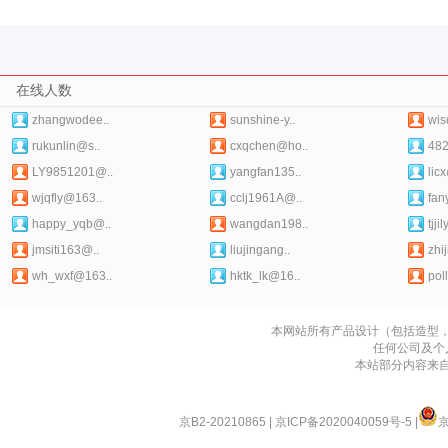
在线人数
zhangwodee..
sunshine-y..
wis
rukunlin@s..
cxqchen@ho..
48
LY9851201@..
yangfan135..
lic
wjqfly@163..
cclj1961A@..
fan
happy_yqb@..
wangdan198..
tjji
jmsiti163@..
liujingang..
zhij
wh_wxf@163..
hktk_lk@16..
pol
本网站所有产品设计（包括造型
任何公司及个
本站部分内容来
京B2-20210865
|
京ICP备2020040059号-5
|
京