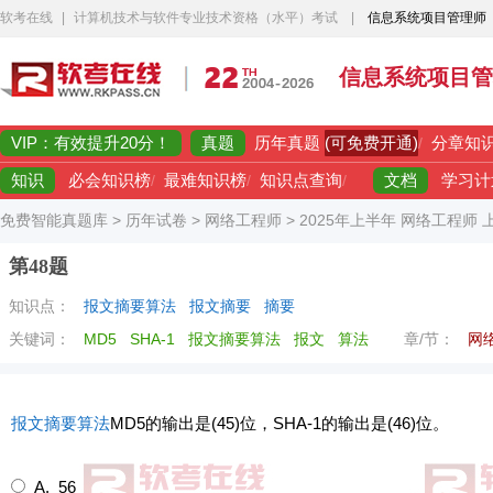
软考在线
|
计算机技术与软件专业技术资格（水平）考试
|
信息系统项目管理师
信息系统项目管
VIP：有效提升20分！
真题
(可免费开通)
历年真题
/
分章知
知识
文档
必会知识榜
/
最难知识榜
/
知识点查询
/
学习计
免费智能真题库
>
历年试卷
>
网络工程师
>
2025年上半年 网络工程师
第48题
知识点：
报文摘要算法
报文摘要
摘要
关键词：
MD5
SHA-1
报文摘要算法
报文
算法
章/节：
网
报文
摘要
算法
MD5的输出是(45)位，SHA-1的输出是(46)位。
A. 56