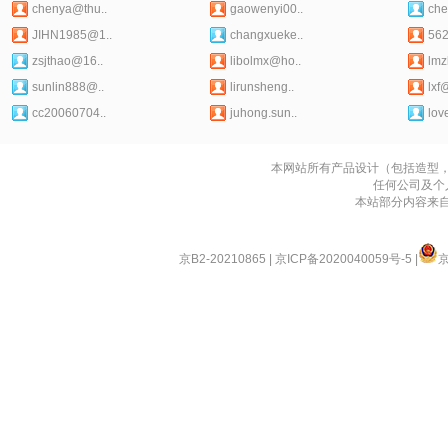
chenya@thu..
gaowenyi00..
che
JIHN1985@1..
changxueke..
56
zsjthao@16..
libolmx@ho..
lmz
sunlin888@..
lirunsheng..
lxf@
cc20060704..
juhong.sun..
love
本网站所有产品设计（包括造型
任何公司及个
本站部分内容来
京B2-20210865
|
京ICP备2020040059号-5
|
京