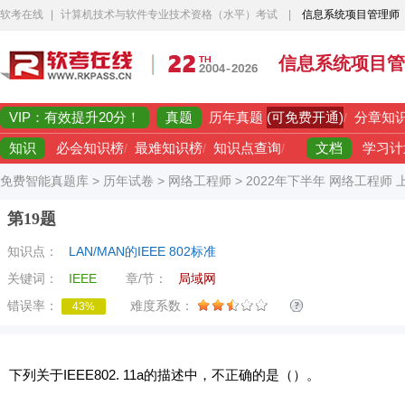
软考在线
|
计算机技术与软件专业技术资格（水平）考试
|
信息系统项目管理师
信息系统项目管
VIP：有效提升20分！
真题
(可免费开通)
历年真题
/
分章知
知识
文档
必会知识榜
/
最难知识榜
/
知识点查询
/
学习计
免费智能真题库
>
历年试卷
>
网络工程师
>
2022年下半年 网络工程师
第19题
知识点：
LAN/MAN的IEEE 802标准
关键词：
IEEE
章/节：
局域网
错误率：
难度系数：
43%
下列关于IEEE802. 11a的描述中，不正确的是（）。