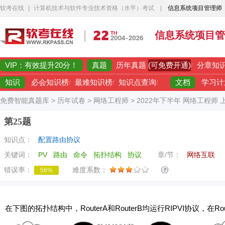
软考在线
|
计算机技术与软件专业技术资格（水平）考试
|
信息系统项目管理师
信息系统项目管
VIP：有效提升20分！
真题
(可免费开通)
历年真题
/
分章知
知识
文档
必会知识榜
/
最难知识榜
/
知识点查询
/
学习计
免费智能真题库
>
历年试卷
>
网络工程师
>
2022年下半年 网络工程师
第25题
知识点：
配置路由协议
关键词：
PV
路由
命令
拓扑结构
协议
章/节：
网络互联
错误率：
难度系数：
56%
在下图的拓扑结构中，RouterA和RouterB均运行RIPVI协议，