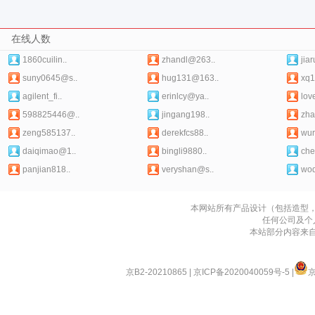
在线人数
1860cuilin..
zhandl@263..
jia
suny0645@s..
hug131@163..
xq1
agilent_fi..
erinlcy@ya..
love
598825446@..
jingang198..
zha
zeng585137..
derekfcs88..
wur
daiqimao@1..
bingli9880..
che
panjian818..
veryshan@s..
wod
本网站所有产品设计（包括造型
任何公司及个
本站部分内容来
京B2-20210865
|
京ICP备2020040059号-5
|
京