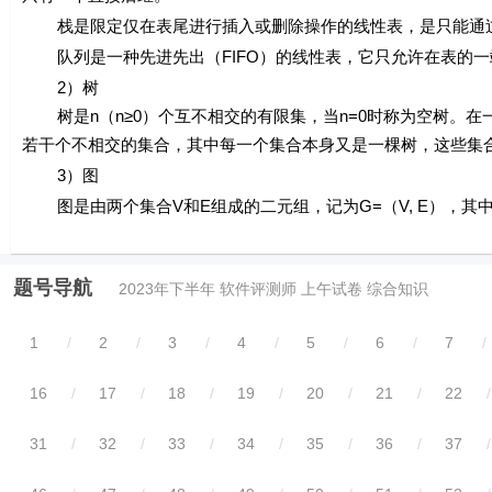
栈是限定仅在表尾进行插入或删除操作的线性表，是只能通过
队列是一种先进先出（FIFO）的线性表，它只允许在表的一
2）树
树是
n
（
n
≥0）个互不相交的有限集，当
n
=0时称为空树。在
若干个不相交的集合，其中每一个集合本身又是一棵树，这些集
3）图
图是由两个集合
V
和
E
组成的二元组，记为
G
=（
V, E
），其
题号导航
2023年下半年 软件评测师 上午试卷 综合知识
1
/
2
/
3
/
4
/
5
/
6
/
7
/
16
/
17
/
18
/
19
/
20
/
21
/
22
/
31
/
32
/
33
/
34
/
35
/
36
/
37
/