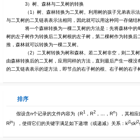
3）树、森林与二叉树的转换
（1）树、森林转换为二叉树。利用树的孩子兄弟表示法可
与二叉树的二叉链表表示法相同，因此就可以用这种同一存储结
将一个森林转换为一棵二叉树的方法是：先将森林中的每一
树的左子树作为转换后二叉树根的左子树，第二棵树作为转换后
推，森林就可以转换为一棵二叉树。
（2）二叉树转换为树和森林。若二叉树非空，则二叉树根
由森林转换后的二叉树，应用同样的方法，直到最后产生一棵没
的二叉链表表示的逆方法，即节点的右子树的根、右子树的右子
排序
1
2
n
假设含
n
个记录的文件内容为｛
R
，
R
，…，
R
｝，其相应
jn
j
1
j
2
R
｝，使得它们的关键字满足如下递增（或递减）关系：
k
≤k