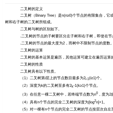
二叉树的定义
二叉树（Binary Tree）是
n
(
n
≥0)个节点的有限集合，它
树和右子树的二叉树所组成。
二叉树与树的区别如下。
.二叉树的节点的子树要区分左子树和右子树，即使在节点
.二叉树的节点的最大度为2，而树中不限制节点的度数
二叉树的运算
二叉树的基本运算是遍历，其他运算可建立在遍历运算的
二叉树的性质
二叉树具有以下性质。
（1）二叉树第
i
层上的节点数目最多为2
(
i
≥1)个。
i
-1
（2）深度为
k
的二叉树至多有2
-1(
k
≥1)个节点。
k
0
（3）在任意一棵二叉树中，若终端节点数为
n
，度为2
2
（4）具有
n
个节点的完全二叉树的深度为[log
n
]+1。
（5）对一棵有
n
个节点的完全二叉树的节点按层次自左