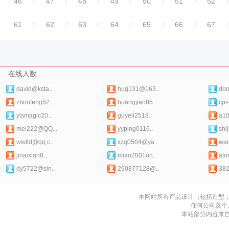
46
/
47
/
48
/
49
/
50
/
51
/
52
/
61
/
62
/
63
/
64
/
65
/
66
/
67
/
在线人数
david@ksta..
hug131@163..
do
zhoufeng52..
huangyan85..
cpi
ylsmagic20..
guyeli2518..
a10
mei222@QQ...
yyping0116..
shij
wwtld@qq.c..
xzq0504@ya..
wan
jinaixian8..
miao2001on..
ato
dy5722@sin..
290877128@..
38
本网站所有产品设计（包括造型
任何公司及个
本站部分内容来