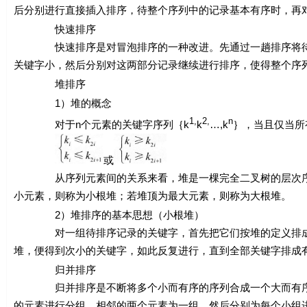
后分别进行直接插入排序，待整个序列中的记录基本有序时，再
快速排序
快速排序是对冒泡排序的一种改进。先通过一趟排序将待排
关键字小，然后分别对这两部分记录继续进行排序，使得整个序
堆排序
1）堆的概念
1,
2,
n
对于
n
个元素的关键字序列｛
k
k
…,
k
｝，当且仅当所
或
从序列元素间的关系来看，堆是一棵完全二叉树的层次序
小元素，则称为小根堆；若堆顶为最大元素，则称为大根堆。
2）堆排序的基本思想（小根堆）
对一组待排序记录的关键字，首先把它们按堆的定义排成一
堆，便得到次小的关键字，如此反复进行，直到全部关键字排成
归并排序
归并排序是不断将多个小而有序的序列合成一个大而有序的
的元素进行分组，相邻的两个元素为一组，然后分别为每个小组