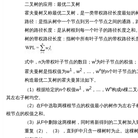
二叉树的应用：最优二叉树
霍夫曼树又称最优二叉树，是一类带权路径长度最短的
路径：是指从树中一个节点到另一个节点之间的通路，路
树的路径长度：是从树根到每一个叶子的路径长度之和。节
树的带权路径长度：指树中所有叶子节点的带权路径长度
i
式中，
n
为带权叶子节点的数目；
w
为叶子节点的权值；
1
2
n
霍夫曼树是指权值为
w
，
w
，…，
w
的
n
个叶子节点的
构造最优二叉树的霍夫曼算法如下。
1
2
n
（1）根据给定的
n
个权值
w
，
w
，…，
W
构成
n
棵二叉
其左右子树均空。
（2）在
F
中选取两棵根节点的权值最小的树作为左右子
根节点的权值之和。
（3）从
F
中删除这两棵树，同时将新得到的二叉树加入
重复（2）、（3），直到
F
中只含一棵树时为止。这棵