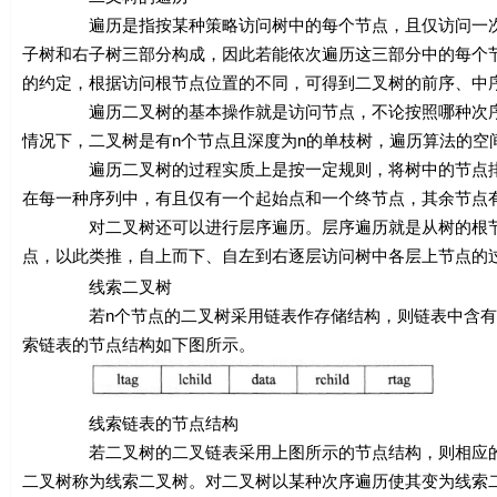
遍历是指按某种策略访问树中的每个节点，且仅访问一次。
子树和右子树三部分构成，因此若能依次遍历这三部分中的每个
的约定，根据访问根节点位置的不同，可得到二叉树的前序、中
遍历二叉树的基本操作就是访问节点，不论按照哪种次序
情况下，二叉树是有
n
个节点且深度为
n
的单枝树，遍历算法的空
遍历二叉树的过程实质上是按一定规则，将树中的节点排成
在每一种序列中，有且仅有一个起始点和一个终节点，其余节点
对二叉树还可以进行层序遍历。层序遍历就是从树的根节点出
点，以此类推，自上而下、自左到右逐层访问树中各层上节点的
线索二叉树
若
n
个节点的二叉树采用链表作存储结构，则链表中含有
索链表的节点结构如下图所示。
线索链表的节点结构
若二叉树的二叉链表采用上图所示的节点结构，则相应的链
二叉树称为线索二叉树。对二叉树以某种次序遍历使其变为线索