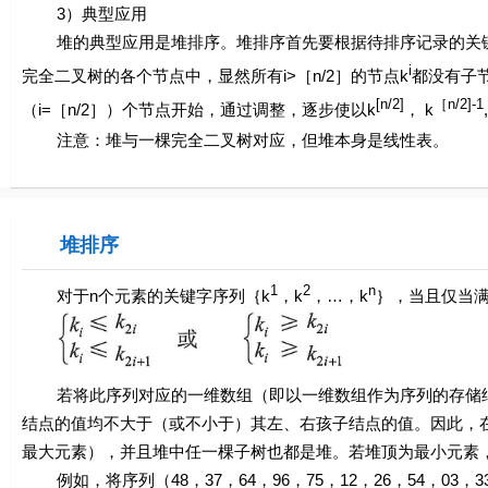
3）典型应用
堆的典型应用是堆排序。堆排序首先要根据待排序记录的关键
i
完全二叉树的各个节点中，显然所有i>［n/2］的节点k
都没有子
[n/2]
［n/2]-1
（i=［n/2］）个节点开始，通过调整，逐步使以k
， k
注意：堆与一棵完全二叉树对应，但堆本身是线性表。
堆排序
1
2
n
对于
n
个元素的关键字序列｛
k
，
k
，…，
k
｝，当且仅当
若将此序列对应的一维数组（即以一维数组作为序列的存储结
结点的值均不大于（或不小于）其左、右孩子结点的值。因此，
最大元素），并且堆中任一棵子树也都是堆。若堆顶为最小元素
例如，将序列（48，37，64，96，75，12，26，54，0