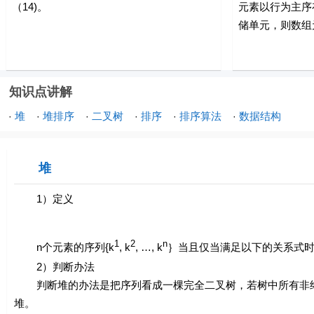
（14)。
元素以行为主序
储单元，则数组元素a[
知识点讲解
堆
堆排序
二叉树
排序
排序算法
数据结构
·
·
·
·
·
·
堆
1）定义
1
2
n
n个元素的序列{k
, k
, …, k
｝当且仅当满足以下的关系式
2）判断办法
判断堆的办法是把序列看成一棵完全二叉树，若树中所有非终
堆。