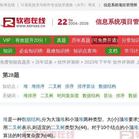
软考在线
|
计算机技术与软件专业技术资格（水平）考试
|
信息系统项目管理师
信息系统项目管
VIP：有效提升20分！
真题
(可免费开通)
历年真题
/
分章知
知识
文档
必会知识榜
/
最难知识榜
/
知识点查询
/
学习计
免费智能真题库
>
历年试卷
>
软件评测师
>
2023年下半年 软件评测师
第28题
知识点：
堆
堆排序
二叉树
排序
排序算法
数据结构
关键词：
堆排序
二叉树
时间复杂度
数据结构
算法
排序
数据
堆
是一种
数据结构
,分为大顶
堆
和小顶
堆
两种类型。大(小)顶
堆
要求
用
二叉树
表示,则适宜的
二叉树
类型为(44)。对于10个结点的小顶
堆
算法的时间复杂度为(46)。