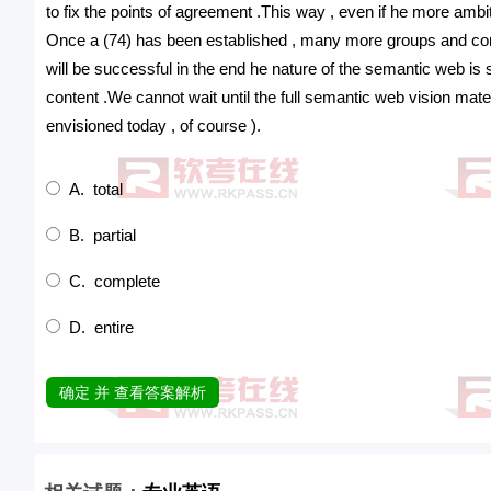
to fix the points of agreement .This way , even if he more ambiti
Once a (74) has been established , many more groups and compan
will be successful in the end he nature of the semantic web is 
content .We cannot wait until the full semantic web vision materia
envisioned today , of course ).
A. total
B. partial
C. complete
D. entire
确定 并 查看答案解析