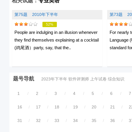
相关试题：
专业英语
第75题
2010年下半年
第73题
2
52%
People are indulging in an illusion whenever
For nearly 
they find themselves explaining at a cocktail
Language (
(鸡尾酒）party, say, that the..
standard for
题号导航
2023年下半年 软件评测师 上午试卷 综合知识
1
/
2
/
3
/
4
/
5
/
6
/
7
16
/
17
/
18
/
19
/
20
/
21
/
2
31
/
32
/
33
/
34
/
35
/
36
/
3