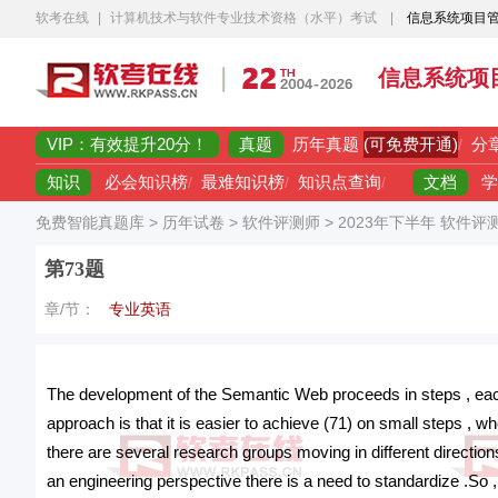
软考在线
|
计算机技术与软件专业技术资格（水平）考试
|
信息系统项目
信息系统项
VIP：有效提升20分！
真题
(可免费开通)
历年真题
/
分
知识
文档
必会知识榜
/
最难知识榜
/
知识点查询
/
学
免费智能真题库
>
历年试卷
>
软件评测师
>
2023年下半年 软件评
第73题
章/节：
专业英语
The development of the Semantic Web proceeds in steps , each st
approach is that it is easier to achieve (71) on small steps , 
there are several research groups moving in different directions 
an engineering perspective there is a need to standardize .So 