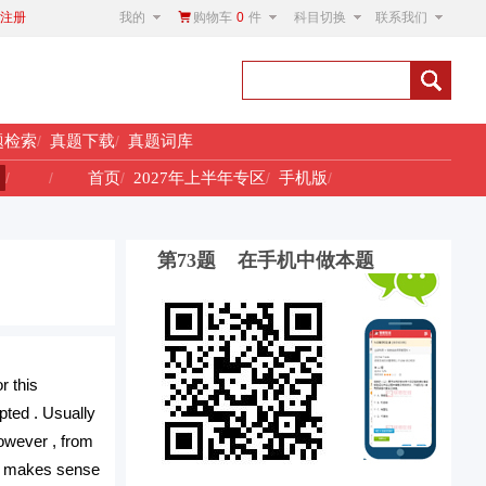
我的
购物车
0
件
科目切换
联系我们
注册
题检索
/
真题下载
/
真题词库
！
/
/
首页
/
2027年上半年专区
/
手机版
/
第73题 在手机中做本题
r this
pted . Usually
However , from
 it makes sense