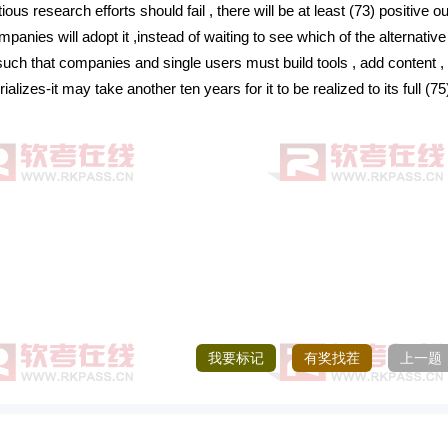
ous research efforts should fail , there will be at least (73) positive 
ies will adopt it ,instead of waiting to see which of the alternative
such that companies and single users must build tools , add content ,
lizes-it may take another ten years for it to be realized to its full (75
我要标记
有奖找茬
上一题