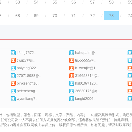
2
/
53
/
54
/
55
/
56
/
57
/
58
/
5
7
/
68
/
69
/
70
/
71
/
72
/
73
/
7
lifeng7572..
hahupaint@..
tlwjjzy@si..
tjj555555@..
haiyang322..
h_wenjie@1..
270718988@..
316658814@..
pinkeen@16..
hsl010@126..
petercheng..
26830176@q..
wyunliang7..
tangtd2006..
计（包括造型，颜色，图案，观感，文字，产品，内容），功能及其展示形式，均已
任何公司及个人不得以任何方式复制部分或全部，违者将依法追究责任，特此声明。
站部分内容来自互联网或由会员上传，版权归原作者所有。如有问题，请及时联系我