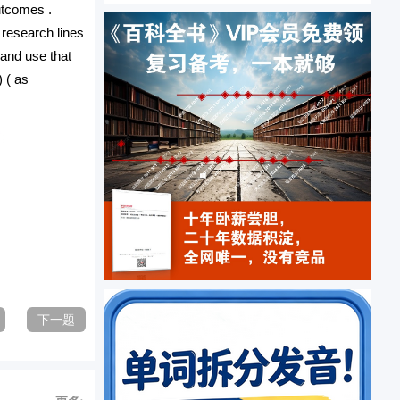
outcomes .
 research lines
 and use that
) ( as
下一题