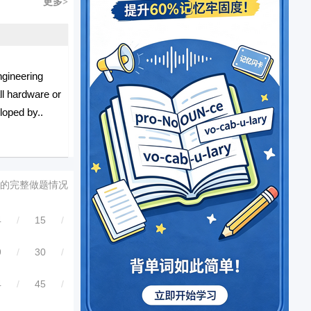
更多>
ngineering
l hardware or
loped by..
的完整做题情况
4
/
15
/
9
/
30
/
4
/
45
/