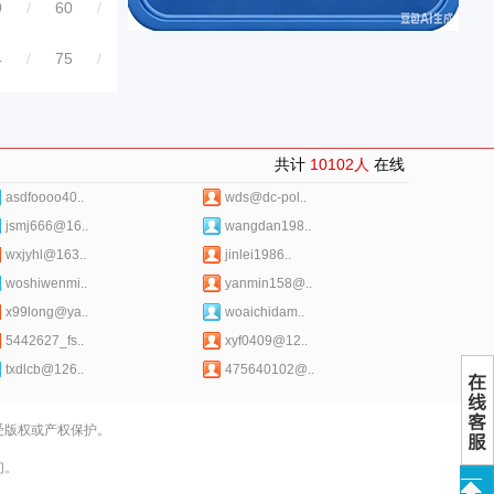
9
/
60
/
4
/
75
/
共计
10102人
在线
asdfoooo40..
wds@dc-pol..
jsmj666@16..
wangdan198..
wxjyhl@163..
jinlei1986..
woshiwenmi..
yanmin158@..
x99long@ya..
woaichidam..
5442627_fs..
xyf0409@12..
txdlcb@126..
475640102@..
受版权或产权保护。
们。