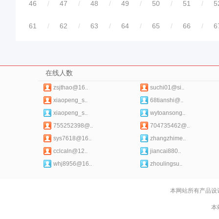
46
/
47
/
48
/
49
/
50
/
51
/
5
61
/
62
/
63
/
64
/
65
/
66
/
6
在线人数
zsjthao@16..
suchi01@si..
xiaopeng_s..
68tianshi@..
xiaopeng_s..
wytoansong..
755252398@..
704735462@..
sys7618@16..
zhangzhime..
cclcaln@12..
jiancai880..
whj8956@16..
zhoulingsu..
本网站所有产品设
本