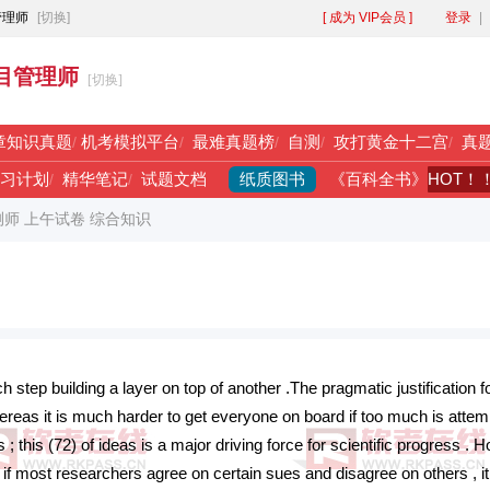
管理师
[切换]
[ 成为 VIP会员 ]
登录
|
目管理师
[切换]
章知识真题
/
机考模拟平台
/
最难真题榜
/
自测
/
攻打黄金十二宫
/
真
纸质图书
HOT！
习计划
/
精华笔记
/
试题文档
《百科全书》
测师 上午试卷 综合知识
ep building a layer on top of another .The pragmatic justification fo
whereas it is much harder to get everyone on board if too much is attem
; this (72) of ideas is a major driving force for scientific progress . 
, if most researchers agree on certain sues and disagree on others ,