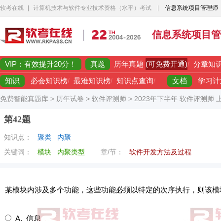
软考在线
|
计算机技术与软件专业技术资格（水平）考试
|
信息系统项目管理师
信息系统项目管
VIP：有效提升20分！
真题
(可免费开通)
历年真题
/
分章知
知识
文档
必会知识榜
/
最难知识榜
/
知识点查询
/
学习计
免费智能真题库
>
历年试卷
>
软件评测师
>
2023年下半年 软件评测师
第42题
知识点：
聚类
内聚
关键词：
模块
内聚类型
章/节：
软件开发方法及过程
某模块内涉及多个功能，这些功能必须以特定的次序执行，则该模
A. 信息