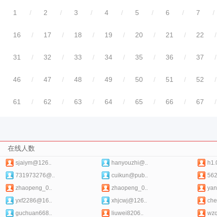
1
/
2
/
3
/
4
/
5
/
6
/
7
/
16
/
17
/
18
/
19
/
20
/
21
/
22
/
31
/
32
/
33
/
34
/
35
/
36
/
37
/
46
/
47
/
48
/
49
/
50
/
51
/
52
/
61
/
62
/
63
/
64
/
65
/
66
/
67
/
在线人数
sjaiym@126..
hanyouzhi@..
h1.
731973276@..
cuikun@pub..
56
zhaopeng_0..
zhaopeng_0..
yan
yxf2286@16..
xhjcwj@126..
che
guchuan668..
liuwei8206..
wz