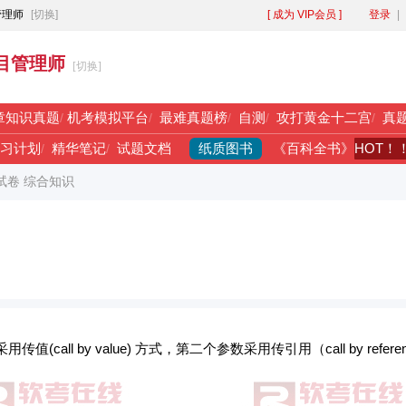
管理师
[切换]
[ 成为 VIP会员 ]
登录
|
目管理师
[切换]
章知识真题
/
机考模拟平台
/
最难真题榜
/
自测
/
攻打黄金十二宫
/
真
纸质图书
HOT！
习计划
/
精华笔记
/
试题文档
《百科全书》
午试卷 综合知识
call by value) 方式，第二个参数采用传引用（call by refere