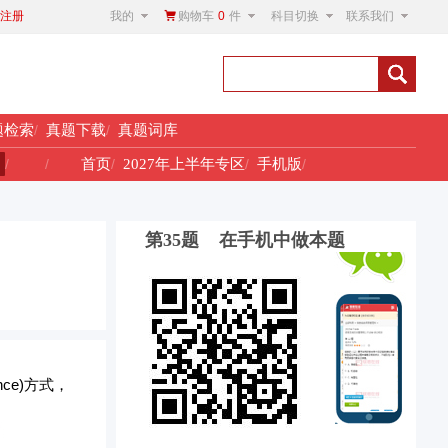
我的
购物车
0
件
科目切换
联系我们
注册
题检索
/
真题下载
/
真题词库
！
/
/
首页
/
2027年上半年专区
/
手机版
/
第35题 在手机中做本题
nce)方式，