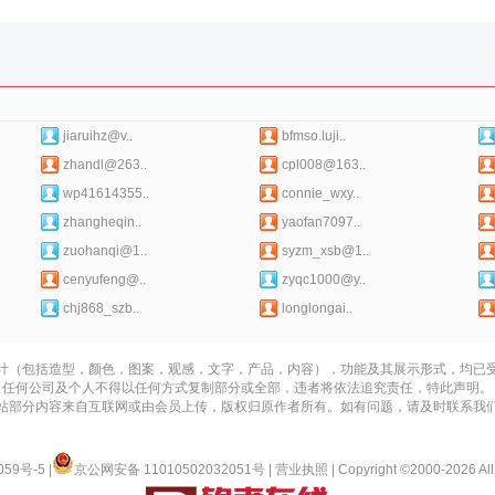
jiaruihz@v..
bfmso.luji..
zhandl@263..
cpl008@163..
wp41614355..
connie_wxy..
zhangheqin..
yaofan7097..
zuohanqi@1..
syzm_xsb@1..
cenyufeng@..
zyqc1000@y..
chj868_szb..
longlongai..
计（包括造型，颜色，图案，观感，文字，产品，内容），功能及其展示形式，均已
任何公司及个人不得以任何方式复制部分或全部，违者将依法追究责任，特此声明。
站部分内容来自互联网或由会员上传，版权归原作者所有。如有问题，请及时联系我
059号-5
|
京公网安备 11010502032051号
|
营业执照
| Copyright ©2000-2026