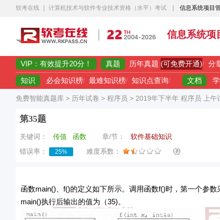
软考在线
|
计算机技术与软件专业技术资格（水平）考试
|
信息系统项目
信息系统项
VIP：有效提升20分！
真题
(可免费开通)
历年真题
/
分
知识
文档
必会知识榜
/
最难知识榜
/
知识点查询
/
学
免费智能真题库
>
历年试卷
>
程序员
>
2019年下半年 程序员 上
第35题
关键词：
传值
函数
章/节：
软件基础知识
错误率：
难度系数：
25%
函数main()、f()的定义如下所示。调用函数f()时，第一个参数采用传值(
main()执行后输出的值为（35)。