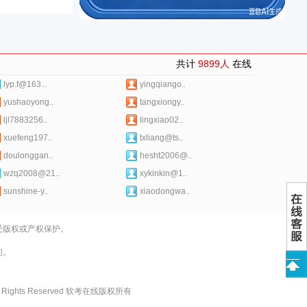
共计
9899人
在线
lyp.f@163...
yingqiango..
yushaoyong..
tangxiongy..
ljl7883256..
lingxiao02..
xuefeng197..
txliang@ts..
doulonggan..
hesht2006@..
wzq2008@21..
xykinkin@1..
sunshine-y..
xiaodongwa..
受版权或产权保护。
们。
 All Rights Reserved 软考在线版权所有