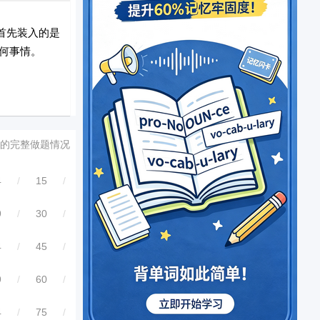
首先装入的是
何事情。
的完整做题情况
4
/
15
/
9
/
30
/
4
/
45
/
9
/
60
/
4
/
75
/