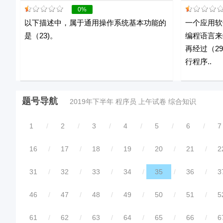
0%
以下描述中，属于通用操作系统基本功能的
一个应用软
是（23)。
编程语言来
再经过（2
行程序..
题号导航
2019年下半年 程序员 上午试卷 综合知识
1
/
2
/
3
/
4
/
5
/
6
/
7
16
/
17
/
18
/
19
/
20
/
21
/
2
31
/
32
/
33
/
34
/
35
/
36
/
3
46
/
47
/
48
/
49
/
50
/
51
/
5
61
/
62
/
63
/
64
/
65
/
66
/
6