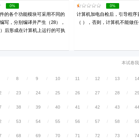
0%
0%
件的各个功能模块可采用不同的
计算机加电自检后，引导程序
编写，分别编译并产生（28），
（ ），否则，计算机不能做任
9）后形成在计算机上运行的可执
本试卷我
/
8
/
9
/
10
/
11
/
12
/
13
/
1
2
/
23
/
24
/
25
/
26
/
27
/
28
/
2
7
/
38
/
39
/
40
/
41
/
42
/
43
/
4
2
/
53
/
54
/
55
/
56
/
57
/
58
/
5
7
/
68
/
69
/
70
/
71
/
72
/
73
/
7