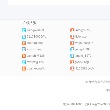
在线人数
wangwei409..
info@sunsu..
511710065@..
littleraco..
zhongqiang..
whj8956@16..
anshizhang..
jiangdn200..
camphj@126..
anblg_1972..
cxhrpx@126..
yxf2286@16..
guanketao@..
316658814@..
本网站所有产品设
本
京B2-20210865
|
京ICP备2020040