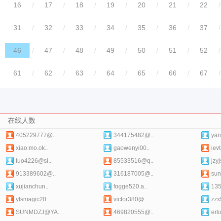
16
/
17
/
18
/
19
/
20
/
21
/
22
/
31
/
32
/
33
/
34
/
35
/
36
/
37
/
46
/
47
/
48
/
49
/
50
/
51
/
52
/
61
/
62
/
63
/
64
/
65
/
66
/
67
/
在线人数
405229777@..
344175482@..
yan
xiao.mo.ok..
gaowenyi00..
iev
luo4226@si..
85533516@q..
jzy
913389602@..
316187005@..
sun
xujianchun..
fogge520.a..
135
ylsmagic20..
victor380@..
zzx
SUNMDZJ@YA..
469820555@..
erl