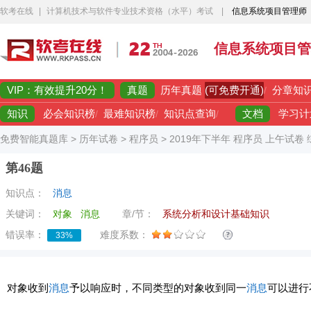
软考在线
|
计算机技术与软件专业技术资格（水平）考试
|
信息系统项目管理师
信息系统项目管
VIP：有效提升20分！
真题
(可免费开通)
历年真题
/
分章知
知识
文档
必会知识榜
/
最难知识榜
/
知识点查询
/
学习计
免费智能真题库
>
历年试卷
>
程序员
>
2019年下半年 程序员 上午试卷
第46题
知识点：
消息
关键词：
对象
消息
章/节：
系统分析和设计基础知识
错误率：
难度系数：
33%
对象收到
消息
予以响应时，不同类型的对象收到同一
消息
可以进行