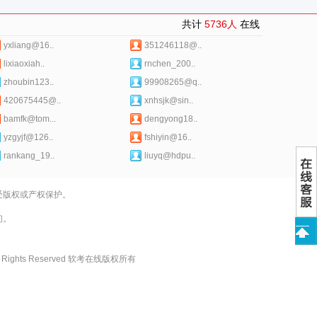
共计
5736人
在线
yxliang@16..
351246118@..
lixiaoxiah..
rnchen_200..
zhoubin123..
99908265@q..
420675445@..
xnhsjk@sin..
bamfk@tom...
dengyong18..
yzgyjf@126..
fshiyin@16..
rankang_19..
liuyq@hdpu..
受版权或产权保护。
们。
 All Rights Reserved 软考在线版权所有