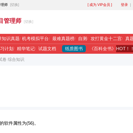
管理师
[切换]
[ 成为 VIP会员 ]
登录
|
目管理师
[切换]
章知识真题
/
机考模拟平台
/
最难真题榜
/
自测
/
攻打黄金十二宫
/
真
纸质图书
HOT！
习计划
/
精华笔记
/
试题文档
《百科全书》
午试卷 综合知识
软件属性为(56)。