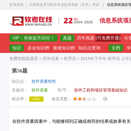
软考在线
|
计算机技术与软件专业技术资格（水平）考试
|
信息系统项目
信息系统项
VIP：有效提升20分！
真题
(可免费开通)
历年真题
/
分
知识
文档
必会知识榜
/
最难知识榜
/
知识点查询
/
学
免费智能真题库
>
历年试卷
>
程序员
>
2019年下半年 程序员 上
第56题
知识点：
软件质量特性
关键词：
软件质量
章/节：
软件工程和项目管理基础知识
错误率：
难度系数：
44%
在软件质量因素中，与能够得到正确或相符的结果或效果有关的