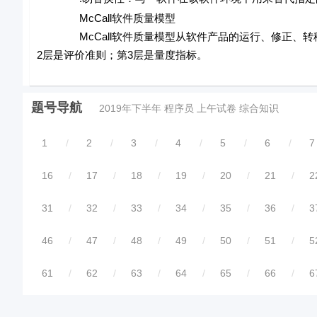
McCall软件质量模型
McCall软件质量模型从软件产品的运行、修正、转移
2层是评价准则；第3层是量度指标。
题号导航
2019年下半年 程序员 上午试卷 综合知识
1
/
2
/
3
/
4
/
5
/
6
/
7
16
/
17
/
18
/
19
/
20
/
21
/
2
31
/
32
/
33
/
34
/
35
/
36
/
3
46
/
47
/
48
/
49
/
50
/
51
/
5
61
/
62
/
63
/
64
/
65
/
66
/
6