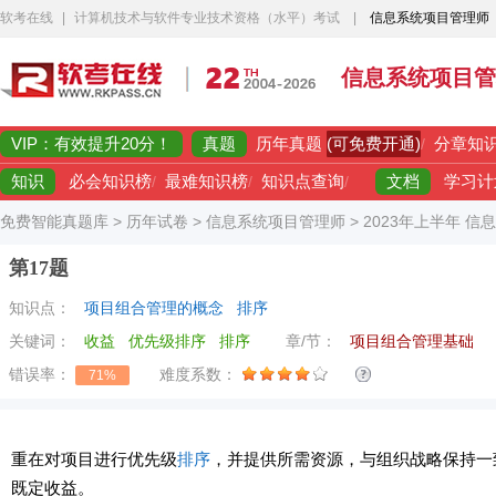
软考在线
|
计算机技术与软件专业技术资格（水平）考试
|
信息系统项目管理师
信息系统项目管
VIP：有效提升20分！
真题
(可免费开通)
历年真题
/
分章知
知识
文档
必会知识榜
/
最难知识榜
/
知识点查询
/
学习计
免费智能真题库
>
历年试卷
>
信息系统项目管理师
>
2023年上半年 
第17题
知识点：
项目组合管理的概念
排序
关键词：
收益
优先级排序
排序
章/节：
项目组合管理基础
错误率：
难度系数：
71%
重在对项目进行优先级
排序
，并提供所需资源，与组织战略保持一
既定收益。