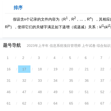
排序
1
2
n
假设含
n
个记录的文件内容为｛
R
，
R
，…，
R
｝，其相应
jn
j
1
j
2
R
｝，使得它们的关键字满足如下递增（或递减）关系：
k
≤k
题号导航
2023年上半年 信息系统项目管理师 上午试卷 综合知识
1
/
2
/
3
/
4
/
5
/
6
/
7
/
16
/
17
/
18
/
19
/
20
/
21
/
22
/
31
/
32
/
33
/
34
/
35
/
36
/
37
/
46
/
47
/
48
/
49
/
50
/
51
/
52
/
61
/
62
/
63
/
64
/
65
/
66
/
67
/