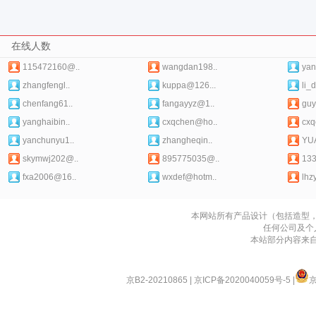
在线人数
115472160@..
wangdan198..
yan
zhangfengl..
kuppa@126...
li_
chenfang61..
fangayyz@1..
guy
yanghaibin..
cxqchen@ho..
cxq
yanchunyu1..
zhangheqin..
YU
skymwj202@..
895775035@..
133
fxa2006@16..
wxdef@hotm..
lhz
本网站所有产品设计（包括造型
任何公司及个
本站部分内容来
京B2-20210865
|
京ICP备2020040059号-5
|
京