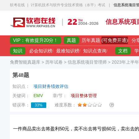
软考在线
|
计算机技术与软件专业技术资格（水平）考试
|
信息系统项目
信息系统项
VIP：有效提升20分！
真题
(可免费开通)
历年真题
/
分
知识
文档
必会知识榜
/
最难知识榜
/
知识点查询
/
学
免费智能真题库
>
历年试卷
>
信息系统项目管理师
>
2023年上半
第48题
知识点：
项目财务绩效评估
关键词：
EMV
章/节：
项目整体管理
错误率：
难度系数：
33%
一件商品卖出去将盈利50元，卖不出去将亏损60元，卖出去的概