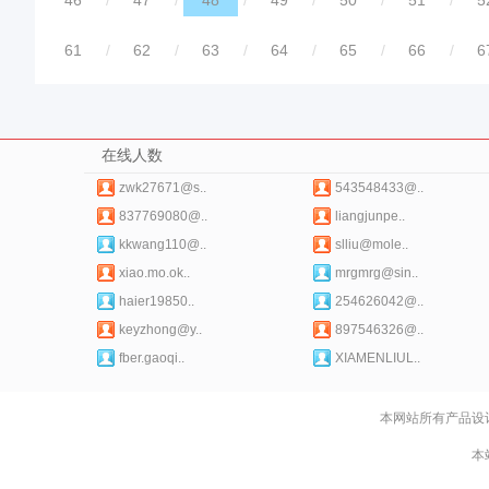
46
/
47
/
48
/
49
/
50
/
51
/
5
61
/
62
/
63
/
64
/
65
/
66
/
6
在线人数
zwk27671@s..
543548433@..
837769080@..
liangjunpe..
kkwang110@..
slliu@mole..
xiao.mo.ok..
mrgmrg@sin..
haier19850..
254626042@..
keyzhong@y..
897546326@..
fber.gaoqi..
XIAMENLIUL..
本网站所有产品设
本