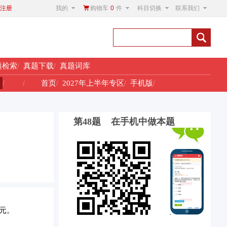
我的
购物车
0
件
科目切换
联系我们
注册
题检索
/
真题下载
/
真题词库
！
/
/
首页
/
2027年上半年专区
/
手机版
/
第48题 在手机中做本题
)元。