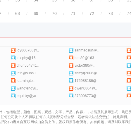
2
/
53
/
54
/
55
/
56
/
57
/
58
/
5
7
/
68
/
69
/
70
/
71
/
72
/
73
/
7
lqy800708@..
sanmaosun@..
lqx.phy@16..
bes80@163...
chun554741..
victor380@..
info@sunsu..
zhmyq2008@..
learningto..
175988186@..
wangfengyu..
qwert0804@..
equlsky@ya..
373006773@..
计（包括造型，颜色，图案，观感，文字，产品，内容），功能及其展示形式，均已
任何公司及个人不得以任何方式复制部分或全部，违者将依法追究责任，特此声明。
站部分内容来自互联网或由会员上传，版权归原作者所有。如有问题，请及时联系我