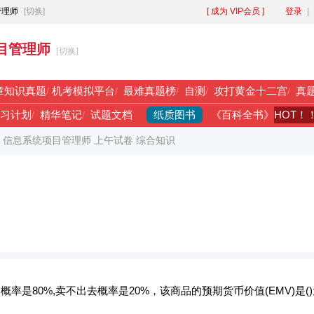
管理师
[切换]
[ 成为 VIP会员 ]
登录
|
目管理师
[切换]
章知识真题
/
机考模拟平台
/
最难真题榜
/
自测
/
攻打黄金十二宫
/
真
纸质图书
HOT！
习计划
/
精华笔记
/
试题文档
《百科全书》
年 信息系统项目管理师 上午试卷 综合知识
率是80%,卖不出去概率是20%，该商品的预期货币价值(EMV)是(