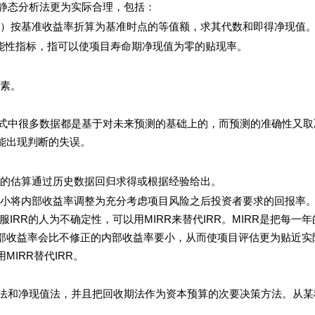
态分析法更为实际合理，包括：
）按基准收益率折算为基准时点的等值额，求其代数和即得净现值
能性指标，指可以使项目寿命期净现值为零的贴现率。
素。
中很多数据都是基于对未来预测的基础上的，而预测的准确性又取
能出现判断的失误。
的估算通过历史数据回归求得或根据经验给出。
小将内部收益率调整为充分考虑项目风险之后投资者要求的回报率
服IRR的人为不确定性，可以用MIRR来替代IRR。MIRR是把每一
部收益率会比不修正的内部收益率要小，从而使项目评估更为贴近实
IRR替代IRR。
和净现值法，并且把回收期法作为资本预算的次要决策方法。从某