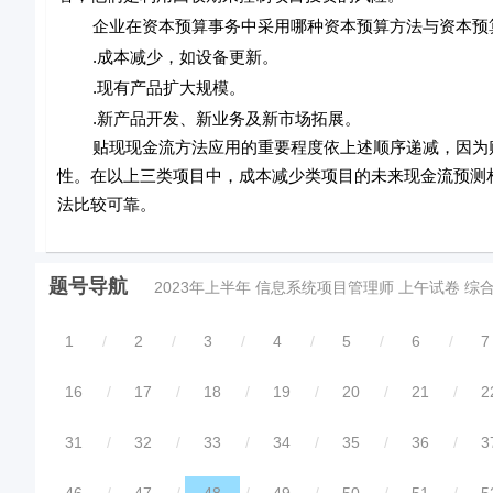
企业在资本预算事务中采用哪种资本预算方法与资本预算
.成本减少，如设备更新。
.现有产品扩大规模。
.新产品开发、新业务及新市场拓展。
贴现现金流方法应用的重要程度依上述顺序递减，因为贴
性。在以上三类项目中，成本减少类项目的未来现金流预测
法比较可靠。
题号导航
2023年上半年 信息系统项目管理师 上午试卷 综
1
/
2
/
3
/
4
/
5
/
6
/
7
16
/
17
/
18
/
19
/
20
/
21
/
2
31
/
32
/
33
/
34
/
35
/
36
/
3