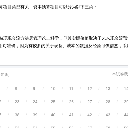
项目类型有关，资本预算项目可以分为以下三类：
现现金流方法尽管理论上科学，但其实际价值取决于未来现金流预
相对准确，因为有较多的关于设备、成本的数据及经验可供借鉴，采
本试卷我
合知识
/
8
/
9
/
10
/
11
/
12
/
13
/
1
2
/
23
/
24
/
25
/
26
/
27
/
28
/
2
7
/
38
/
39
/
40
/
41
/
42
/
43
/
4