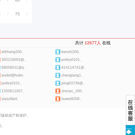
9
/
60
/
4
/
75
/
共计
12677人
在线
wfzhang200..
tianzhi200..
305216003@..
polley0101..
68056011@q..
814114741@..
wxdef@hotm..
chenglang1..
polley0101..
ping63739@..
1350611007..
zhouyc_200..
xiaozifanl..
liuwei8206..
受版权或产权保护。
们。