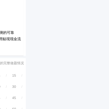
测的可靠
用贴现现金流
的完整做题情况
4
/
15
/
9
/
30
/
4
/
45
/