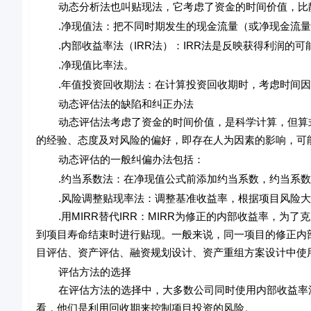
动态分析法也叫贴现法，它考虑了资金的时间价值，比静
.净现值法：把不同时期发生的现金流量（或净现金流量
.内部收益率法（IRR法）：IRR法是反映获得利润的可
.净现值比率法。
.年值投资回收期法：在计算投资回收期时，考虑时间因
动态评估法的缺陷和纠正办法
动态评估法考虑了资金的时间价值，是科学计算，但算式
的经验、态度及对风险的偏好，即存在人为因素的影响，可
动态评估的一般纠偏办法包括：
.约当系数法：在净现值公式前添加约当系数，约当系数
.风险调整贴现率法：调整基准收益率，根据项目风险大
.用MIRR替代IRR：MIRR为修正的内部收益率，为了克
到项目寿命结束时进行贴现。一般来说，同一项目的修正内
目评估、资产评估、融资规划设计、资产重组方案设计中使用M
评估方法的选择
在评估方法的选择中，大多数公司同时使用内部收益率法
看，他们是利用回收期来控制项目投资的风险。