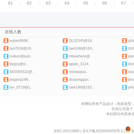
61
/
62
/
63
/
64
/
65
/
66
/
67
/
在线人数
xujian9898..
QL02345@16..
yjl
sys7618@16..
bw4198@163..
zhi
cuikun@pub..
tobewhere@..
jia
tlwjjzy@si..
apple_3124..
do
583565532@..
niexiaojua..
xus
jingang198..
doulonggan..
bes
lyn_0719@1..
bw4198@163..
yhl@
本网站所有产品设计（包括造型
任何公司及个
本站部分内容来
京B2-20210865
|
京ICP备2020040059号-5
|
京