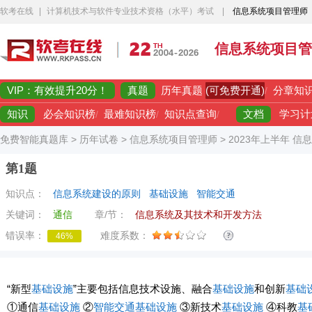
软考在线
|
计算机技术与软件专业技术资格（水平）考试
|
信息系统项目管理师
信息系统项目管
VIP：有效提升20分！
真题
(可免费开通)
历年真题
/
分章知
知识
文档
必会知识榜
/
最难知识榜
/
知识点查询
/
学习计
免费智能真题库
>
历年试卷
>
信息系统项目管理师
>
2023年上半年 
第1题
知识点：
信息系统建设的原则
基础设施
智能交通
关键词：
通信
章/节：
信息系统及其技术和开发方法
错误率：
难度系数：
46%
“新型
基础设施
”主要包括信息技术设施、融合
基础设施
和创新
基础
①通信
基础设施
②
智能交通
基础设施
③新技术
基础设施
④科教
基