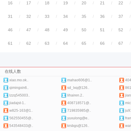
16
/
17
/
18
/
19
/
20
/
21
/
22
/
31
/
32
/
33
/
34
/
35
/
36
/
37
/
46
/
47
/
48
/
49
/
50
/
51
/
52
/
61
/
62
/
63
/
64
/
65
/
66
/
67
/
在线人数
xiao.mo.ok..
mahao606@1..
40
qimingxin6..
sd_lxq@126..
861
lzzq545003..
lihairen.2..
jia
jiadajst-1..
408718571@..
mic
w825-163@1..
719835985@..
ju9
562550455@..
yuxulong@e..
fra
543548433@..
krsbgs@126..
wan