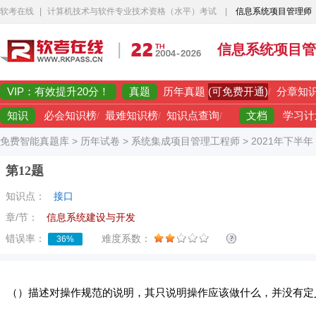
软考在线
|
计算机技术与软件专业技术资格（水平）考试
|
信息系统项目管理师
信息系统项目管
VIP：有效提升20分！
真题
(可免费开通)
历年真题
/
分章知
知识
文档
必会知识榜
/
最难知识榜
/
知识点查询
/
学习计
免费智能真题库
>
历年试卷
>
系统集成项目管理工程师
>
2021年下半
第12题
知识点：
接口
章/节：
信息系统建设与开发
错误率：
难度系数：
36%
（）描述对操作规范的说明，其只说明操作应该做什么，并没有定