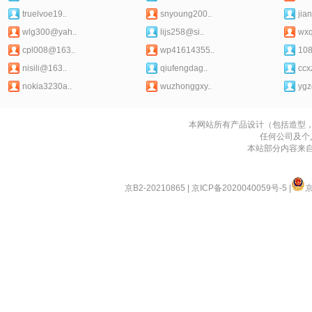
truelvoe19..
snyoung200..
jia
wlg300@yah..
lijs258@si..
wx
cpl008@163..
wp41614355..
10
nisili@163..
qiufengdag..
ccx
nokia3230a..
wuzhonggxy..
ygz
本网站所有产品设计（包括造型
任何公司及个
本站部分内容来
京B2-20210865
|
京ICP备2020040059号-5
|
京