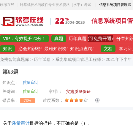
软考在线
|
计算机技术与软件专业技术资格（水平）考试
|
信息系统项目管理师
信息系统项目管
VIP：有效提升20分！
真题
(可免费开通)
历年真题
/
分章知
知识
文档
必会知识榜
/
最难知识榜
/
知识点查询
/
学习计
免费智能真题库
>
历年试卷
>
系统集成项目管理工程师
>
2021年下半
第63题
知识点：
质量审计
关键词：
质量审计
章/节：
实施质量保证
错误率：
难度系数：
73%
关于
质量审计
目标的描述，不正确的是（）。