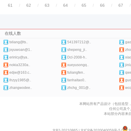
61
/
62
/
63
/
64
/
65
/
66
/
67
/
在线人数
txliang@ts..
541397212@..
gao
jxyuwoan@1..
shepeng_ji..
zho
erinlcy@ya..
Dcl-2008-h..
xia
nokia3230a..
xueyusongq..
jinl
edjw@163.c..
fuliangfen..
qwe
lhzyy1985@..
fanhaitao0..
guo
zhangwodee..
zhchg_001@..
wcq
本网站所有产品设计（包括造型
任何公司及个
本站部分内容来
京B2-20210865
|
京ICP备2020040059号-5
|
京