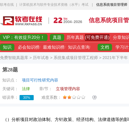
软考在线
|
计算机技术与软件专业技术资格（水平）考试
|
信息系统项目管理师
信息系统项目管
VIP：有效提升20分！
真题
(可免费开通)
历年真题
/
分章知
知识
文档
必会知识榜
/
最难知识榜
/
知识点查询
/
学习计
免费智能真题库
>
历年试卷
>
系统集成项目管理工程师
>
2021年下半
第28题
知识点：
项目可行性研究内容
关键词：
法律
章/节：
立项管理内容
错误率：
难度系数：
30%
（）分析项目对政治体制、方针政策、经济结构、法律道德等的影